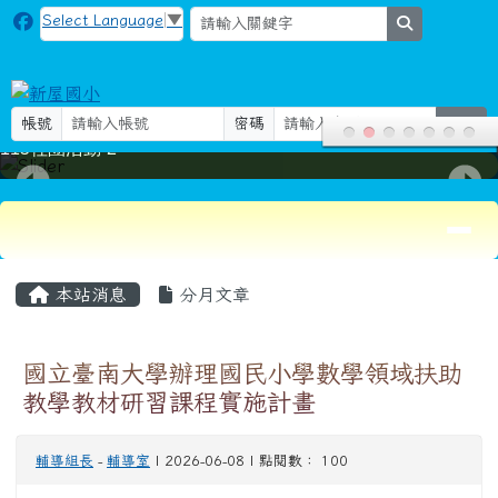
新屋國小
跳至主內容區
Select Language
▼
search
帳號
密碼
登入
115社團活動-2
導覽列
頁尾區域
主內容區域
本站消息
分月文章
國立臺南大學辦理國民小學數學領域扶助
教學教材研習課程實施計畫
輔導組長
-
輔導室
| 2026-06-08 | 點閱數： 100