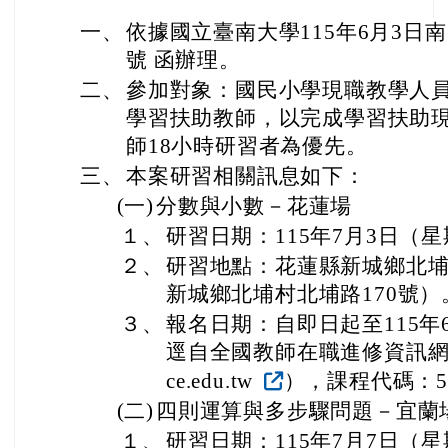
一、
依據國立臺南大學115年6月3日南大
號 函辦理。
二、
參加對象：國民小學現職教學人
學習扶助教師，以完成學習扶助現
師18小時研習者為優先。
三、
本案研習相關訊息如下：
(一)
分數與小數－花蓮場
１、
研習日期：115年7月3日（
２、
研習地點：花蓮縣新城鄉北
新城鄉北埔村北埔路170號）
３、
報名日期：自即日起至115年
逕自全國教師在職進修資訊網完成報名
ce.edu.tw
），課程代碼：56
(二)
四則運算與多步驟問題－宜蘭
１、
研習日期：115年7月7日（