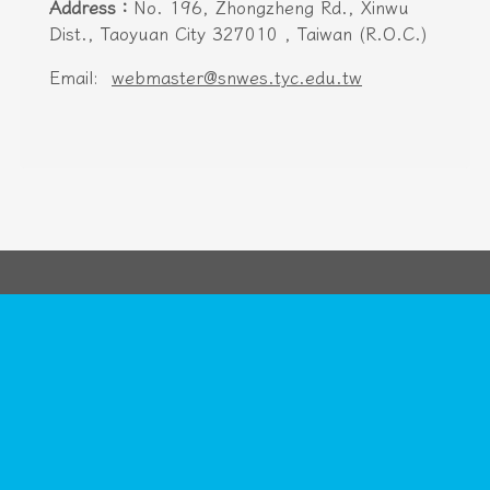
Address：
No. 196, Zhongzheng Rd., Xinwu
Dist., Taoyuan City 327010 , Taiwan (R.O.C.)
Email:
webmaster@snwes.tyc.edu.tw