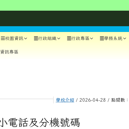
310
510
610
710
810
711
315
312