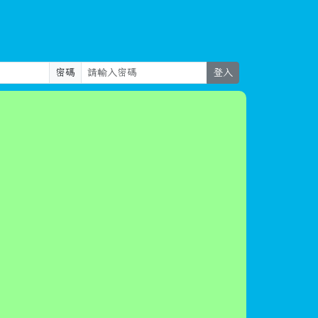
密碼
登入
評鑑專區
教師專區
登入
左邊區域內容
 6357