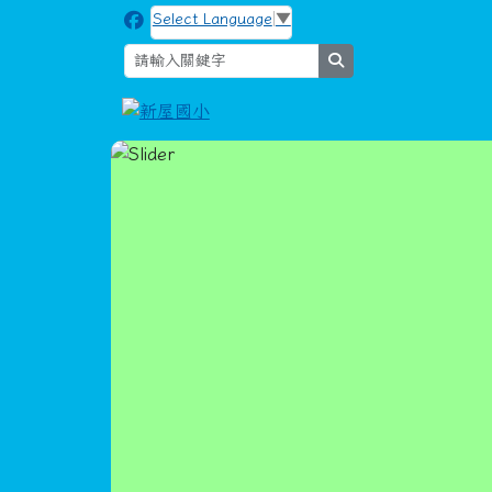
跳至主內容區
新屋國小
Select Language
▼
search
115社團活動-2
導覽列
回首頁
網站地圖
學校介紹
家長專區
午餐訊息
新屋通訊
頁尾區域
主內容區域
本站消息
分月文章
電話及分機號碼