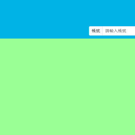
帳號
校園資訊
行政組織
行政專區
學務系統
資訊專區
學校介紹
/ 2026-04-28 / 點閱數：