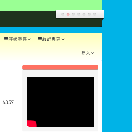
[
more...
]