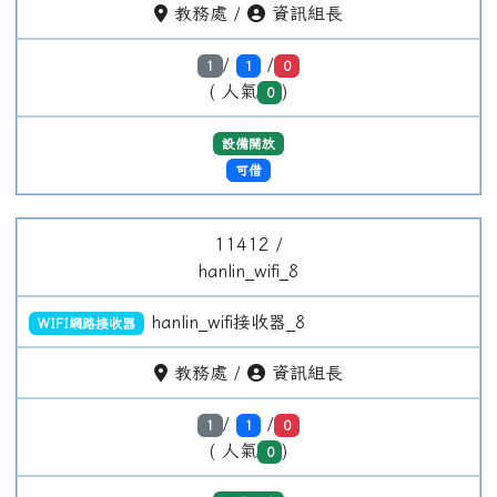
教務處 /
資訊組長
/
/
1
1
0
( 人氣
)
0
設備開放
可借
(目前頁次)
«
‹
1
›
»
左邊區域內容