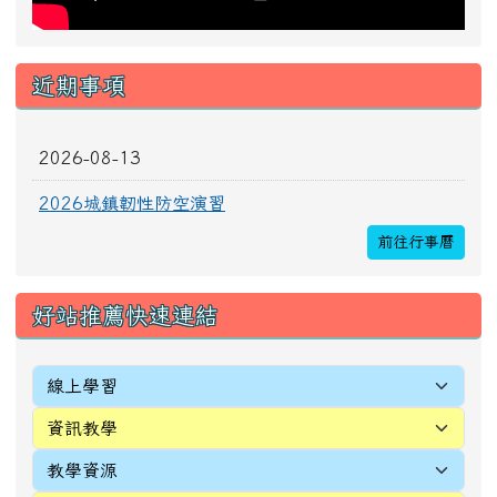
[
more...
]
頁尾區域內容
校址：327010桃園市新屋區新生里4鄰中正路196
號