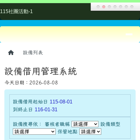
設備借用起始日
115-08-01
到終止日
116-01-31
設備搜尋依： 審核者職稱
設備類型
保管地點
11302 /
hanlin_wifi_1
hanlin_wifi接收器_1
WIFI網路接收器
教務處 /
資訊組長
/
/
1
1
0
( 人氣
)
1