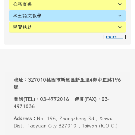
電話(TEL)：03-4772016 傳真(FAX)：03-
4971036
Address：
No. 196, Zhongzheng Rd., Xinwu
Dist., Taoyuan City 327010 , Taiwan (R.O.C.)
Email:
webmaster@snwes.tyc.edu.tw