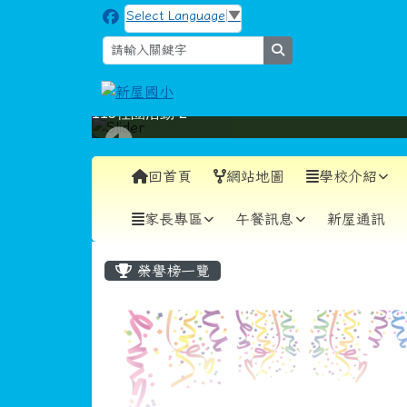
跳至主內容區
新屋國小
Select Language
▼
search
115社團活動-2
導覽列
回首頁
網站地圖
學校介紹
家長專區
午餐訊息
新屋通訊
頁尾區域
主內容區域
榮譽榜一覽