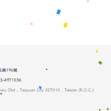
中正路196號
03-4971036
nwu Dist., Taoyuan City 327010 , Taiwan (R.O.C.)