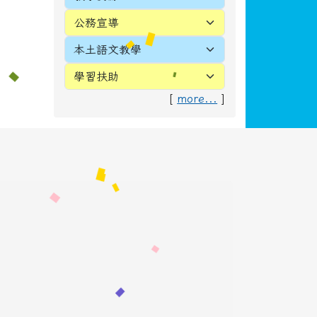
[
more...
]