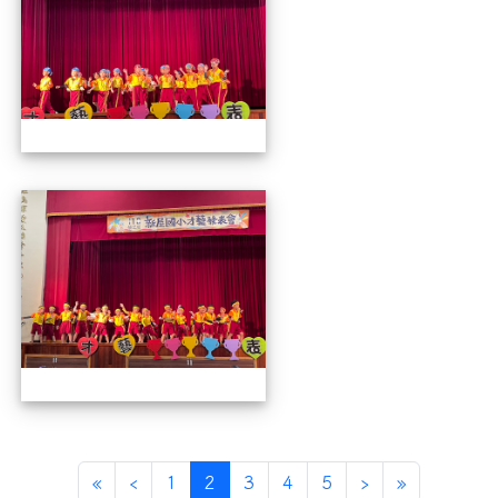
112才藝發表會
第一頁
上一頁
(目前頁次)
下一頁
最後頁
«
‹
1
2
3
4
5
›
»