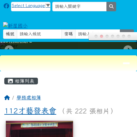
新屋國小
跳至主內容區
Select Language
▼
search
帳號
密碼
登入
115社團活動-2
導覽列
頁尾區域
主內容區域
相簿列表
回首頁
學務處相簿
112才藝發表會
（共 222 張相片）
相簿列表
112才藝發表會