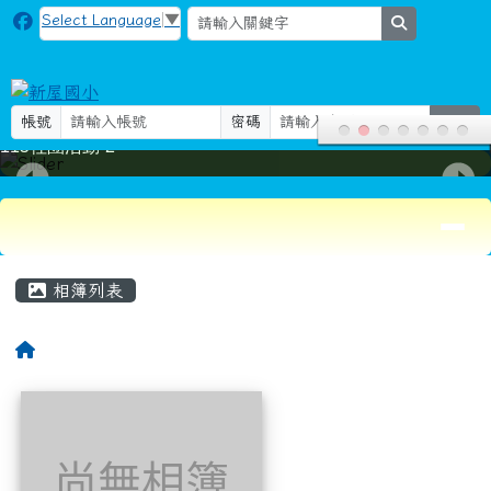
新屋國小
跳至主內容區
Select Language
▼
search
帳號
密碼
登入
115社團活動-2
導覽列
頁尾區域
主內容區域
相簿列表
回首頁
相簿列表
尚無相簿