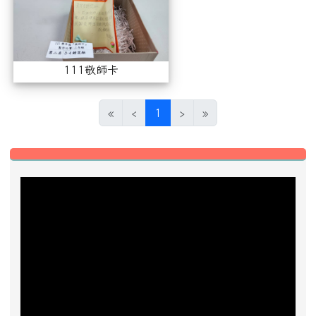
111敬師卡
(目前頁次)
«
‹
1
›
»
左邊區域內容