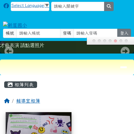
新屋國小
跳至主內容區
Select Language
▼
search
帳號
密碼
登入
才藝表演 請點選照片
導覽列
頁尾區域
主內容區域
相簿列表
回首頁
輔導室相簿
相簿列表
114敬師卡優勝作品（六年級