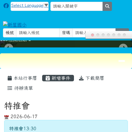
115社團活動-1
導覽列
頁尾區域
主內容區域
本站行事曆
新增事件
下載簡曆
待辦清單
特推會
2026-06-17