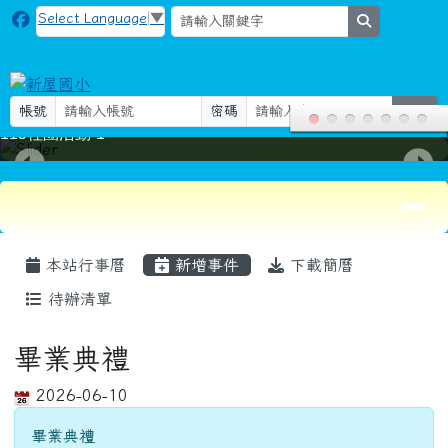
115社團活動-1
導覽列
頁尾區域
主內容區域
本站行事曆
新增事件
下載簡曆
待辦清單
畢業典禮
2026-06-10