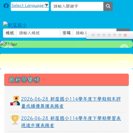
新屋國小
跳至主內容區
Select Language
▼
search
帳號
密碼
登入
115社團活動-1
導覽列
頁尾區域
上中區域內容
最新榮譽榜
2026-06-28 新屋國小114學年度下學期期末評
量成績優異獲表揚者
2026-06-28 新屋國小114學年度下學期學習表
現進步獲表揚者