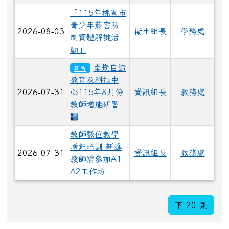
「115年桃園市
青少年菸害防
2026-08-03
衛生組長
學務處
制實體解謎活
動」
南崁自造
研習
教育及科技中
2026-07-31
心115年8月份
資訊組長
教務處
教師增能研習
下載：南崁國中研習.odt
教師數位教學
增能培訓-新進
2026-07-31
資訊組長
教務處
教師需參加A1'
A2工作坊
下 20 則