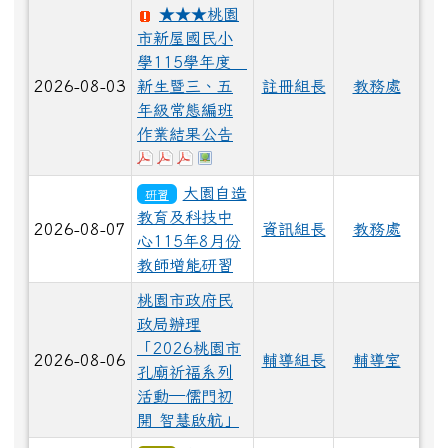
★★★桃園
市新屋國民小
學115學年度
2026-08-03
新生暨三、五
註冊組長
教務處
年級常態編班
作業結果公告
下載：五年級編班結果..pdf
下載：三年級編班結果..pdf
下載：一年級編班結果.pdf
於彈跳視窗觀看：各班導師一覽表.
大園自造
研習
教育及科技中
2026-08-07
資訊組長
教務處
心115年8月份
教師增能研習
桃園市政府民
政局辦理
「2026桃園市
2026-08-06
輔導組長
輔導室
孔廟祈福系列
活動—儒門初
開 智慧啟航」