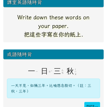
課室英語隨時背
Are there any volunteers( to
read the sentence)?
有誰要自願(念這個句子)?
下中右區域內容
成語隨時背
一
日
三
秋
ㄑ
ㄙ
ㄧ
ㄖ
ˋ
ㄧ
ㄢ
ㄡ
一天不見，如隔三年。比喻想念殷切。（註：三
秋，三年）
more...