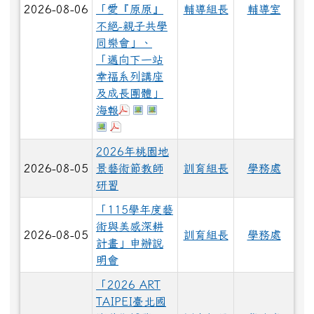
2026-08-06
「愛『原原』
輔導組長
輔導室
不絕-親子共學
同樂會」、
「邁向下一站
幸福系列講座
及成長團體」
下載：邁向下一站幸福系列講座及成長
於彈跳視窗觀看：愛『原原』不絕-
於彈跳視窗觀看：祖孫樂淘桃.j
海報
於彈跳視窗觀看：暑期親子電影營.jpg
下載：小桃家8月課程資訊.pdf
2026年桃園地
2026-08-05
景藝術節教師
訓育組長
學務處
研習
「115學年度藝
術與美感深耕
2026-08-05
訓育組長
學務處
計畫」申辦說
明會
「2026 ART
TAIPEI臺北國