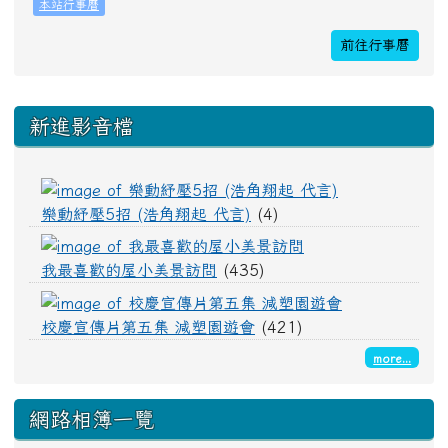
24
25
26
27
28
29
30
本站行事曆
教師備課
前往行事曆
全校返校
31
1
2
3
4
5
6
下中區域內容
課照班開課
教育優先區之親職教
新進影音檔
樂動紓壓5招 (
樂動紓壓5招 (浩角翔起 代言)
(4)
我最喜歡的屋小美景
我最喜歡的屋小美景訪問
(435)
校慶宣傳片第五
校慶宣傳片第五集 減塑園遊會
(421)
more...
網路相簿一覽