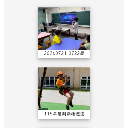
20260721-07
20260721-0722暑期科普營
115年暑期樂趣體
115年暑期樂趣體適能育樂營第一梯次070