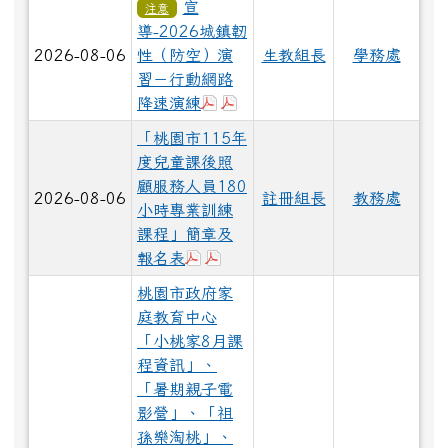
宣
注意
導-2026城鎮韌
2026-08-06
性（防空）演
生教組長
學務處
習－行動網路
下載：行動網路降速演練執行計畫
下載：桃教學字第1150072685
降速演練
「桃園市115年
度兒童課後照
顧服務人員180
2026-08-06
註冊組長
教務處
小時專業訓練
課程」簡章及
下載：報名表1.pdf
下載：課後照顧服務人員180小時
報名表
桃園市政府家
庭教育中心
「小桃家8月課
程資訊」、
「暑期親子電
影營」、「祖
孫樂淘桃」、