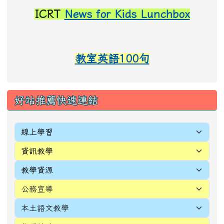
ICRT
News for Kids Lunchbox
教室英語100句
link to https://sites.google.com/d/1vJO7kUPclquWJ
link to https://sites.google.com/snwes.tyc.edu.tw/
好站推薦快速連結