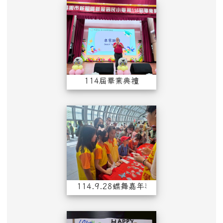
114屆畢業典禮
114屆畢業典禮
114.9.28蝶舞
114.9.28蝶舞嘉年華會快閃表演活動
114敬師卡優勝作