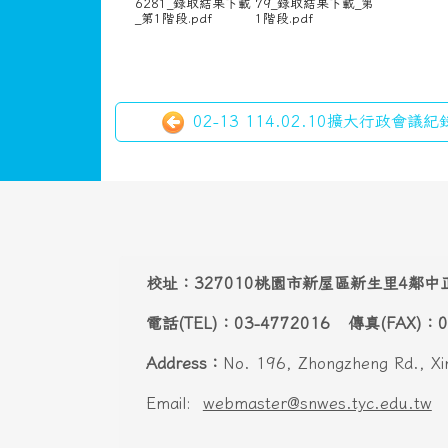
1) 第一階段-2歲專班
2) 第一階段-3到5歲_
_桃園市新屋區新屋
桃園市新屋區新屋國
國民小學附設幼兒園
民小學附設幼兒園_6
_63849181292253
384918128310901
6281_錄取結果下載
79_錄取結果下載_第
_第1階段.pdf
1階段.pdf
02-13 114.02.10擴大行政會議紀錄