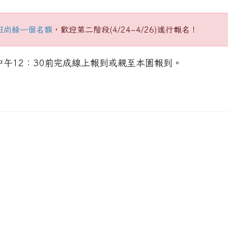
資訊專區
 1296
班
尚餘一個名額
，歡迎第二階段(4/24~4/26)進行報名！
中午12：30前完成線上報到或親至本園報到。