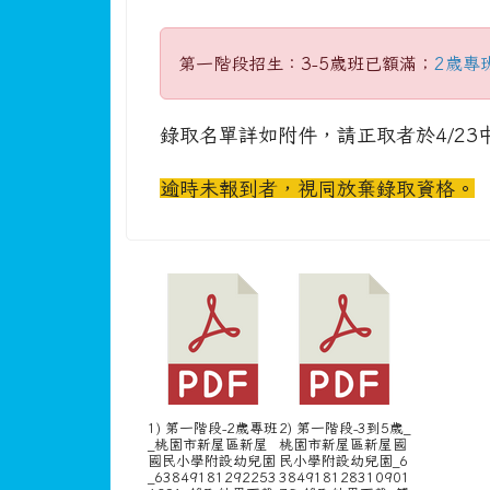
家長專區
午餐訊息
新屋通訊
頁尾區域
主內容區域
本站消息
分月文章
113學年度招生結果
公告
幼兒園主任
-
幼兒園
| 2024-04-20 | 點閱數：
第一階段招生：3-5歲班已額滿；
2歲專
錄取名單詳如附件，請正取者於4/23
逾時未報到者，視同放棄錄取資格。