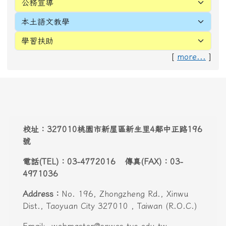
電話(TEL)：03-4772016 傳真(FAX)：03-
4971036
Address：
No. 196, Zhongzheng Rd., Xinwu
Dist., Taoyuan City 327010 , Taiwan (R.O.C.)
Email:
webmaster@snwes.tyc.edu.tw