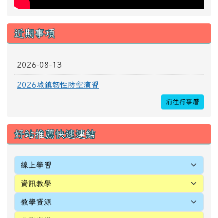
[
more...
]
頁尾區域內容
校址：327010桃園市新屋區新生里4鄰中正路196
號