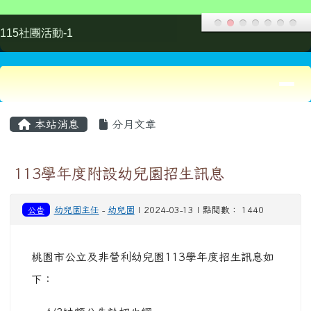
公告
幼兒園主任
-
幼兒園
| 2024-03-13 | 點閱數： 1440
桃園市公立及非營利幼兒園113學年度招生訊息如
下：
4/3缺額公告於招生網
(
https://kids.shlps.tyc.edu.tw/web0/index.aspx?
openExternalBrowser=1
)
簡章詳如附件
線上
報名日期：
4
月17日(三)8：30
至4月19日(五)12：30
現場
報名日期：4月19日(五)，
8：30~15：30