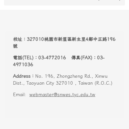
Address：
No. 196, Zhongzheng Rd., Xinwu
Dist., Taoyuan City 327010 , Taiwan (R.O.C.)
Email:
webmaster@snwes.tyc.edu.tw