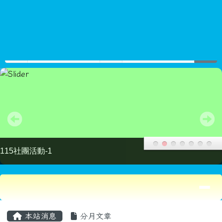
新屋國小
跳至主內容區
Select Language
▼
search
帳號
密碼
登入
115社團活動-2
導覽列
頁尾區域
主內容區域
本站消息
分月文章
轉知韓國首爾特別市教育廳有關與首爾學
校國際教育交流及國際共同課程相關資訊
教學組長
-
教務處
| 2026-06-15 | 點閱數： 87