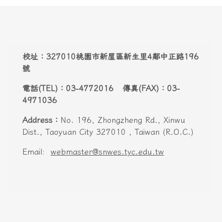
電話(TEL)：03-4772016 傳真(FAX)：03-
4971036
Address：
No. 196, Zhongzheng Rd., Xinwu
Dist., Taoyuan City 327010 , Taiwan (R.O.C.)
Email:
webmaster@snwes.tyc.edu.tw