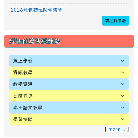
[
more...
]
頁尾區域內容
校址：327010桃園市新屋區新生里4鄰中正路196
號