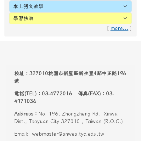
Address：
No. 196, Zhongzheng Rd., Xinwu
Dist., Taoyuan City 327010 , Taiwan (R.O.C.)
Email:
webmaster@snwes.tyc.edu.tw