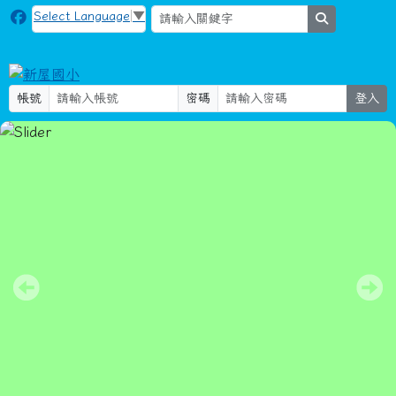
新屋國小
跳至主內容區
Select Language
▼
search
帳號
密碼
登入
115社團活動-2
導覽列
頁尾區域
主內容區域
本站消息
分月文章
「紙風車368鄉鎮市區兒童藝術工程－永
續啟航」兒童戲劇演出
訓育組長
-
學務處
| 2026-06-15 | 點閱數： 324