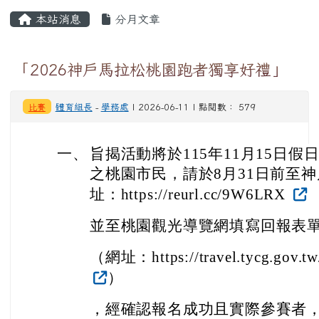
一、
旨揭活動將於115年11月15日
之桃園市民，請於8月31日前至
址：https://reurl.cc/9W6LRX
並至桃園觀光導覽網填寫回報表
（網址：https://travel.tycg.gov.tw
）
，經確認報名成功且實際參賽者
旅遊局提供之「舒華樂桃桃」行
同步獲得神戶觀光局贈送市值4,5
通票」，名額有限，送完為止，
與。
二、
為擴大宣傳效益，檢附活動海報
單位協助於公布欄、電子看板、
及訊息露出。(電子檔案下載連結：https: