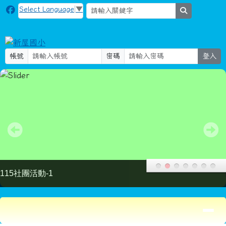
新屋國小
跳至主內容區
Select Language
▼
search
帳號
密碼
登入
115社團活動-2
導覽列
頁尾區域
主內容區域
本站消息
分月文章
「2026神戶馬拉松桃園跑者獨享好禮」
比賽
體育組長
-
學務處
| 2026-06-11 | 點閱數： 579