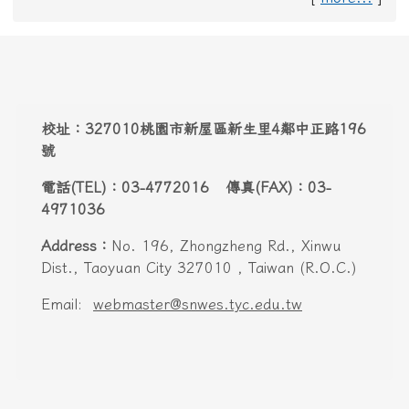
4971036
Address：
No. 196, Zhongzheng Rd., Xinwu
Dist., Taoyuan City 327010 , Taiwan (R.O.C.)
Email:
webmaster@snwes.tyc.edu.tw