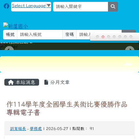
新屋國小
跳至主內容區
Select Language
▼
search
帳號
密碼
登入
115社團活動-2
導覽列
頁尾區域
主內容區域
本站消息
分月文章
作114學年度全國學生美術比賽優勝作品
專輯電子書
訓育組長
-
學務處
| 2026-05-27 | 點閱數： 91