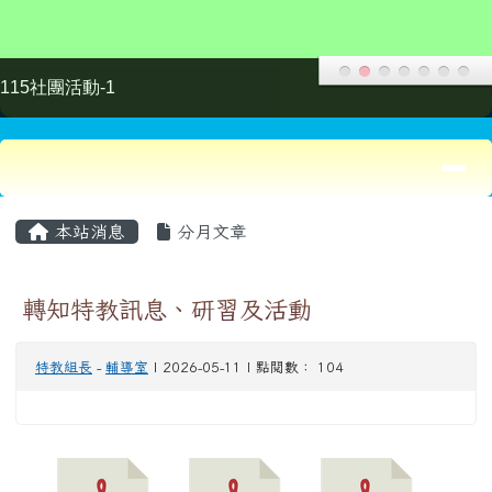
轉知特教訊息、研習及活動
特教組長
-
輔導室
| 2026-05-11 | 點閱數： 104
1) 中壢國小桃園市1
2) 本市特殊教育學生
3) 本市115學年度特
15年度加強各校教職
情緒及行為問題支持
殊教育地方輔導團遴
員及家長特教知能研
資源中心辦理本市11
選實施計畫.pdf
習.pdf
4學年度第二學期5月
至7月特殊教育知能
研習「普特合作有夠
『正』之PBS正向行
為支持系列入校列車
研習」.pdf