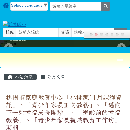
新屋國小
跳至主內容區
Select Language
▼
search
帳號
密碼
登入
115社團活動-2
導覽列
頁尾區域
主內容區域
本站消息
分月文章
桃園市家庭教育中心「小桃家11月課程資
訊」、「青少年家長正向教養」、「邁向
下一站幸福成長團體」、「學齡前的幸福
教養」、「青少年家長親職教育工作坊」
海報