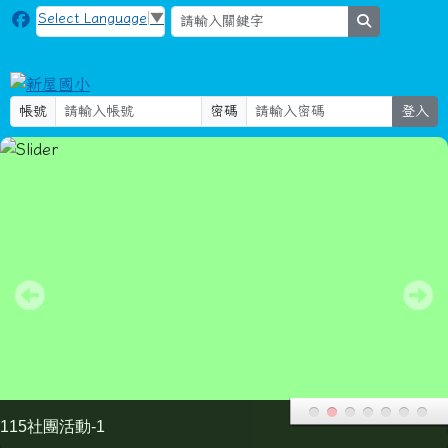
新屋國小
跳至主內容區
Select Language
▼
search
帳號
密碼
登入
115社團活動-2
導覽列
頁尾區域
主內容區域
本站消息
分月文章
主旨： 檢送「教師請假規則」發布令影本
及修正條文各1份，請查照。
公告
人事主任
-
人事室
| 2025-10-15 | 點閱數： 279