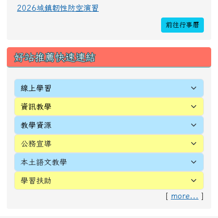
[
more...
]
頁尾區域內容
校址：327010桃園市新屋區新生里4鄰中正路196
號
電話(TEL)：03-4772016 傳真(FAX)：03-
4971036
Address：
No. 196, Zhongzheng Rd., Xinwu
Dist., Taoyuan City 327010 , Taiwan (R.O.C.)
Email:
webmaster@snwes.tyc.edu.tw