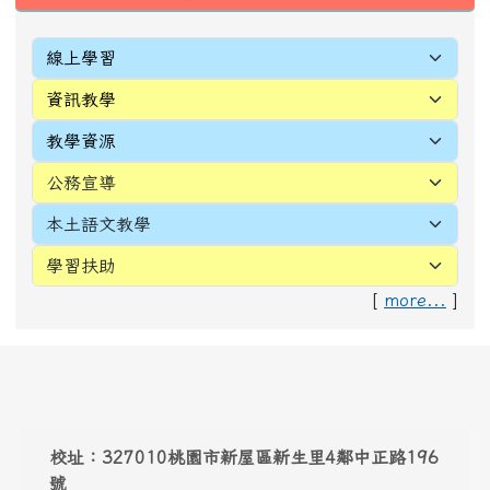
[
more...
]
頁尾區域內容
校址：327010桃園市新屋區新生里4鄰中正路196
號
電話(TEL)：03-4772016 傳真(FAX)：03-
4971036
Address：
No. 196, Zhongzheng Rd., Xinwu
Dist., Taoyuan City 327010 , Taiwan (R.O.C.)
Email:
webmaster@snwes.tyc.edu.tw