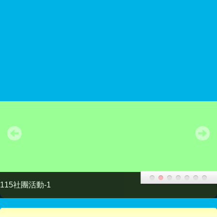
新屋國小
跳至主內容區
Select Language
▼
search
帳號
密碼
登入
115社團活動-2
導覽列
頁尾區域
主內容區域
本站消息
分月文章
新屋國小7/7星期一生命品德夏令營因桃園
市新屋區停班停課，當日活動取消辦理。
注意
輔導組長
-
輔導室
| 2025-07-06 | 點閱數： 317