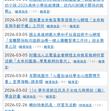
2026-03-05
國教署生命教育專業發展中心辦理「生命教
育與年齡平權」工作坊
(
輔導組長
/ 93 /
輔導室
)
2026-03-05
國立高雄師範大學和平社區諮商中心辦理
「客體關係取向遊戲治療—線上團體督導工作坊」招生簡
章乙份
(
輔導組長
/ 139 /
輔導室
)
2026-03-05
財團法人正覺基金會辦理生命教育教師研習
活動「生命的圓滿--尋覓教師的春天」
(
輔導組長
/ 142 /
輔導
室
)
2026-03-03
有關桃園市「心靈加油站學生心理關懷平
臺」宣導海報~請參閱
(
輔導組長
/ 89 /
輔導室
)
2026-03-02
114 學年度新住民及子女培力與獎助（勵）
學金計畫
(
輔導組長
/ 94 /
輔導室
)
2026-02-26
轉知特教訊息、研習及活動
(
特教組長
/ 159 /
輔導室
)
2026-02-26
大崗國民小學「114學年度教育優先區親職
教育講座～做一個讓孩子願意談話的父母」
(
輔導組長
/ 136 /