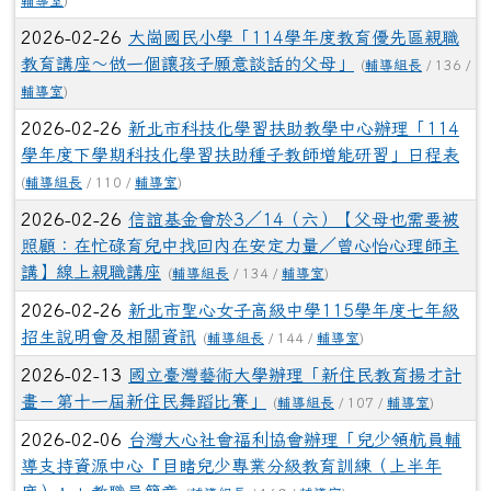
輔導室
)
2026-02-26
新北市科技化學習扶助教學中心辦理「114
學年度下學期科技化學習扶助種子教師增能研習」日程表
(
輔導組長
/ 110 /
輔導室
)
2026-02-26
信誼基金會於3／14（六）【父母也需要被
照顧：在忙碌育兒中找回內在安定力量／曾心怡心理師主
講】線上親職講座
(
輔導組長
/ 134 /
輔導室
)
2026-02-26
新北市聖心女子高級中學115學年度七年級
招生說明會及相關資訊
(
輔導組長
/ 144 /
輔導室
)
2026-02-13
國立臺灣藝術大學辦理「新住民教育揚才計
畫－第十一屆新住民舞蹈比賽」
(
輔導組長
/ 107 /
輔導室
)
2026-02-06
台灣大心社會福利協會辦理「兒少領航員輔
導支持資源中心『目睹兒少專業分級教育訓練（上半年
度）』」教職員簡章
(
輔導組長
/ 169 /
輔導室
)
2026-02-04
勵馨社會福利事業基金會辦理「115年度未
滿20歲懷孕服務及後續追蹤輔導方案」之嬰幼兒照顧相關