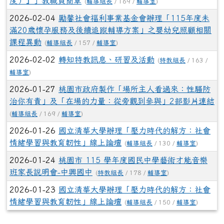
課程異動
(
輔導組長
/ 157 /
輔導室
)
2026-02-02
轉知特教訊息、研習及活動
(
特教組長
/ 163 /
輔導室
)
2026-01-27
桃園市政府製作「場所主人看過來：性騷防
治你有責」及「在場的力量：從旁觀到參與」2部影片連結
(
輔導組長
/ 169 /
輔導室
)
2026-01-26
國立清華大學辦理「壓力時代的解方：社會
情緒學習與教育韌性」線上論壇
(
輔導組長
/ 130 /
輔導室
)
2026-01-24
桃園市 115 學年度國民中學藝術才能音樂
班家長說明會-中興國中
(
特教組長
/ 178 /
輔導室
)
2026-01-23
國立清華大學辦理「壓力時代的解方：社會
情緒學習與教育韌性」線上論壇
(
輔導組長
/ 150 /
輔導室
)
第一頁
上一頁
(目前頁次)
«
‹
1
2
3
4
5
6
7
8
9
下一頁
最後頁
10
›
»