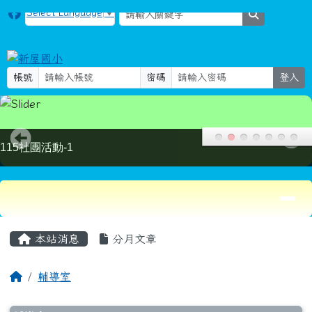
新屋國小
跳至主內容區
Select Language
▼
search
帳號
密碼
登入
115社團活動-2
導覽列
頁尾區域
主內容區域
本站消息
分月文章
回首頁
輔導室
文章列表
輔導室
2026-03-12
國家科學及技術委員會專題研究計畫「結合
人工智慧與全人樂玩的優勢取向創傷知情模式」第3梯次研