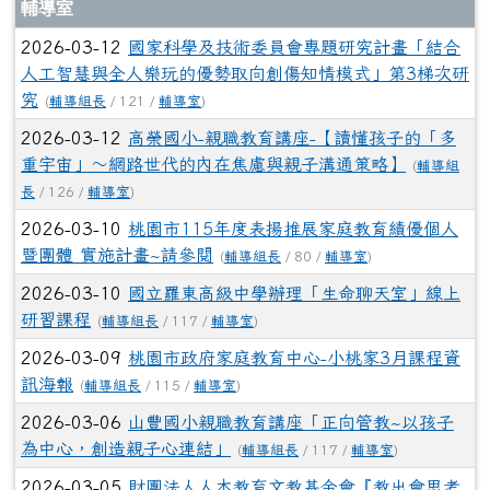
究
(
輔導組長
/ 121 /
輔導室
)
2026-03-12
高榮國小-親職教育講座-【讀懂孩子的「多
重宇宙」～網路世代的內在焦慮與親子溝通策略】
(
輔導組
長
/ 126 /
輔導室
)
2026-03-10
桃園市115年度表揚推展家庭教育績優個人
暨團體 實施計畫~請參閱
(
輔導組長
/ 80 /
輔導室
)
2026-03-10
國立羅東高級中學辦理「生命聊天室」線上
研習課程
(
輔導組長
/ 117 /
輔導室
)
2026-03-09
桃園市政府家庭教育中心-小桃家3月課程資
訊海報
(
輔導組長
/ 115 /
輔導室
)
2026-03-06
山豐國小親職教育講座「正向管教~以孩子
為中心，創造親子心連結」
(
輔導組長
/ 117 /
輔導室
)
2026-03-05
財團法人人本教育文教基金會『教出會思考
的小孩-2026森林小學巡迴演講：迎向AI對親子關係的挑
戰』
(
輔導組長
/ 137 /
輔導室
)