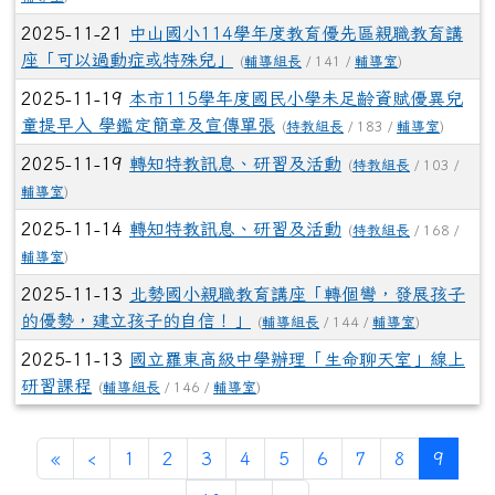
2025-11-19
轉知特教訊息、研習及活動
(
特教組長
/ 103 /
輔導室
)
2025-11-14
轉知特教訊息、研習及活動
(
特教組長
/ 168 /
輔導室
)
2025-11-13
北勢國小親職教育講座「轉個彎，發展孩子
的優勢，建立孩子的自信！」
(
輔導組長
/ 144 /
輔導室
)
2025-11-13
國立羅東高級中學辦理「生命聊天室」線上
研習課程
(
輔導組長
/ 146 /
輔導室
)
第一頁
上一頁
(目前
«
‹
1
2
3
4
5
6
7
8
9
下一頁
最後頁
10
›
»
左邊區域內容