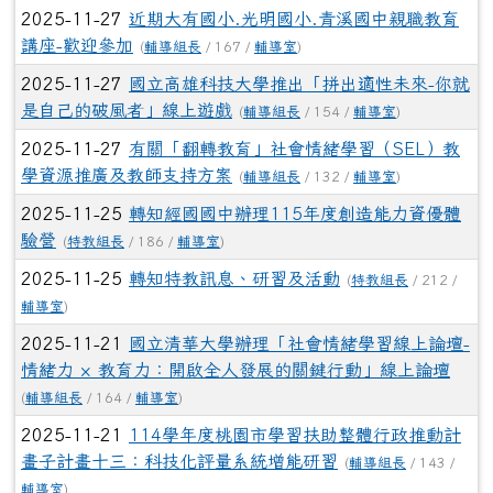
學資源推廣及教師支持方案
(
輔導組長
/ 132 /
輔導室
)
2025-11-25
轉知經國國中辦理115年度創造能力資優體
驗營
(
特教組長
/ 186 /
輔導室
)
2025-11-25
轉知特教訊息、研習及活動
(
特教組長
/ 212 /
輔導室
)
2025-11-21
國立清華大學辦理「社會情緒學習線上論壇-
情緒力 × 教育力：開啟全人發展的關鍵行動」線上論壇
(
輔導組長
/ 164 /
輔導室
)
2025-11-21
114學年度桃園市學習扶助整體行政推動計
畫子計畫十三：科技化評量系統增能研習
(
輔導組長
/ 143 /
輔導室
)
2025-11-21
中山國小114學年度教育優先區親職教育講
座「可以過動症或特殊兒」
(
輔導組長
/ 141 /
輔導室
)
2025-11-19
本市115學年度國民小學未足齡資賦優異兒
童提早入 學鑑定簡章及宣傳單張
(
特教組長
/ 183 /
輔導室
)