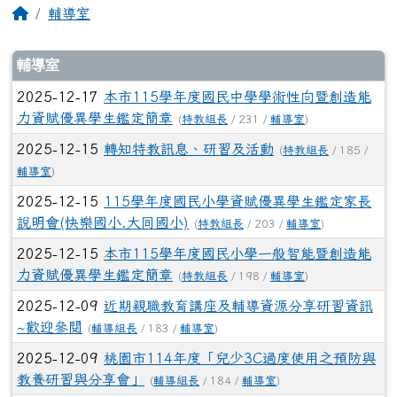
2025-12-15
轉知特教訊息、研習及活動
(
特教組長
/ 185 /
輔導室
)
2025-12-15
115學年度國民小學資賦優異學生鑑定家長
說明會(快樂國小.大同國小)
(
特教組長
/ 203 /
輔導室
)
2025-12-15
本市115學年度國民小學一般智能暨創造能
力資賦優異學生鑑定簡章
(
特教組長
/ 198 /
輔導室
)
2025-12-09
近期親職教育講座及輔導資源分享研習資訊
~歡迎參閱
(
輔導組長
/ 183 /
輔導室
)
2025-12-09
桃園市114年度「兒少3C過度使用之預防與
教養研習與分享會」
(
輔導組長
/ 184 /
輔導室
)
2025-12-09
桃園市家庭教育中心「小桃家12月課程資
訊」、「家長Me Time：自我療癒電影沙龍」海報
(
輔導組
長
/ 180 /
輔導室
)
2025-12-09
信誼基金會於12／21（日）舉辦【孩子不是
故意的！從腦科學解讀過動、說謊、叛逆與不專心…／腦