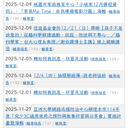
科學家、台大心理系教授／謝伯讓博士主講】線上親職講
座
(
輔導組長
/ 154 /
輔導室
)
2025-12-05
轉知特教訊息、研習及活動
(
特教組長
/ 109 /
輔導室
)
2025-12-04
12/4（四）抽閱聯絡簿~請老師協助
(
輔導組
長
/ 192 /
輔導室
)
2025-12-01
轉知特教訊息、研習及活動
(
特教組長
/ 154 /
輔導室
)
2025-11-27
亞洲大學網路成癮防治中心辦理本市114年
度「兒少3C過度使用之預防與教養研習與分享會」實施計
畫暨海報
(
輔導組長
/ 161 /
輔導室
)
2025-11-27
近期大有國小.光明國小.青溪國中親職教育
講座-歡迎參加
(
輔導組長
/ 167 /
輔導室
)
2025-11-27
國立高雄科技大學推出「拼出適性未來-你就
是自己的破風者」線上遊戲
(
輔導組長
/ 154 /
輔導室
)
2025-11-27
有關「翻轉教育」社會情緒學習（SEL）教