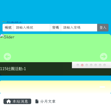
新屋國小
跳至主內容區
Select Language
▼
search
帳號
密碼
登入
115社團活動-2
導覽列
頁尾區域
主內容區域
本站消息
分月文章
回首頁
輔導室
文章列表
輔導室
2025-12-17
本市115學年度國民中學學術性向暨創造能
力資賦優異學生鑑定簡章
(
特教組長
/ 231 /
輔導室
)