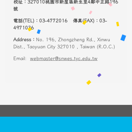
校址：327010桃園市新屋區新生里4鄰中正路196
號
電話(TEL)：03-4772016 傳真(FAX)：03-
4971036
Address：
No. 196, Zhongzheng Rd., Xinwu
Dist., Taoyuan City 327010 , Taiwan (R.O.C.)
Email:
webmaster@snwes.tyc.edu.tw