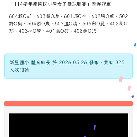
「114學年度國民小學女子壘球聯賽」榮獲冠軍
604賴O廷、603黃O璇、601邱O存、602張O蕙、502
許O庭、504游O熹、507温O靖、505宋O麗、402胡O
莎、403林O萱、401張O茹、408鍾O妘
新屋國小 體育組長 於 2026-05-26 發布，共有 325
人次閱讀
左邊區域內容