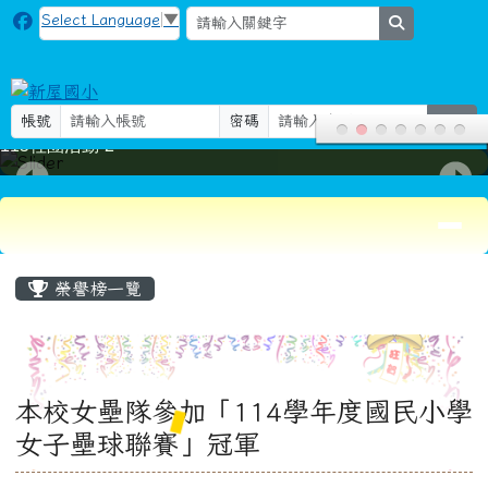
新屋國小
跳至主內容區
Select Language
▼
search
帳號
密碼
登入
115社團活動-2
導覽列
頁尾區域
主內容區域
榮譽榜一覽
本校女壘隊參加「114學年度國民小學
女子壘球聯賽」冠軍