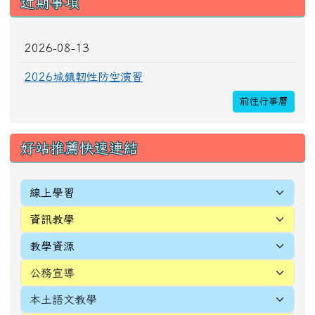
[
more...
]
頁尾區域內容
校址：327010桃園市新屋區新生里4鄰中正路196
號
電話(TEL)：03-4772016 傳真(FAX)：03-
4971036
Address：
No. 196, Zhongzheng Rd., Xinwu
Dist., Taoyuan City 327010 , Taiwan (R.O.C.)
Email:
webmaster@snwes.tyc.edu.tw