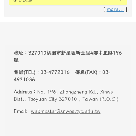
Address：
No. 196, Zhongzheng Rd., Xinwu
Dist., Taoyuan City 327010 , Taiwan (R.O.C.)
Email:
webmaster@snwes.tyc.edu.tw