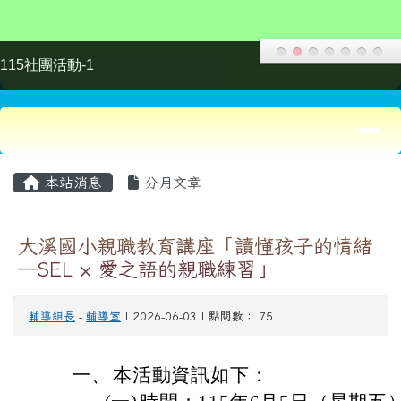
輔導組長
-
輔導室
| 2026-06-03 | 點閱數： 75
一、
本活動資訊如下：
(一)
時間：115年6月5日（星期五
(二)
地點：大溪國小演藝廳(綜合大
(三)
講師：許家菁 諮商心理師 。
(四)
主題：讀懂孩子的情緒—SEL 
(五)
報名方式：
１、
教師：教師發展資源入口網。E000
２、
家長及社區人士：https://docs.go
AIpQLScg2dzEAQ2p-jr322F
qxZQQWCwqEw/viewform?usp
(六)
為響應環保，當日請自備環保
二、
本校因停車位有限，請參與研習
輸交通工具。