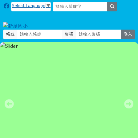
新屋國小
跳至主內容區
Select Language
▼
search
帳號
密碼
登入
115社團活動-1
導覽列
頁尾區域
主內容區域
本站消息
分月文章
大溪國小親職教育講座「讀懂孩子的情緒
—SEL × 愛之語的親職練習」