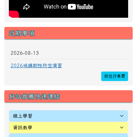
[
more...
]
頁尾區域內容
校址：327010桃園市新屋區新生里4鄰中正路196
號