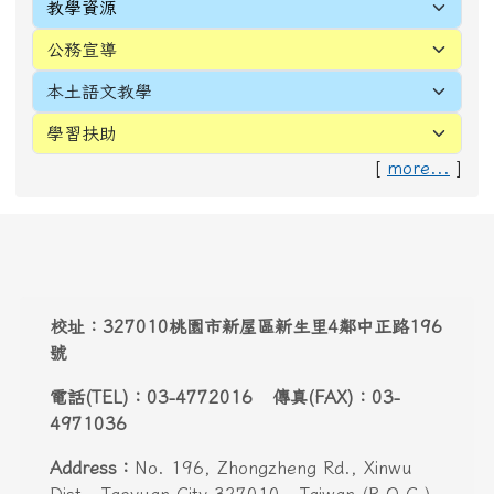
電話(TEL)：03-4772016 傳真(FAX)：03-
4971036
Address：
No. 196, Zhongzheng Rd., Xinwu
Dist., Taoyuan City 327010 , Taiwan (R.O.C.)
Email:
webmaster@snwes.tyc.edu.tw