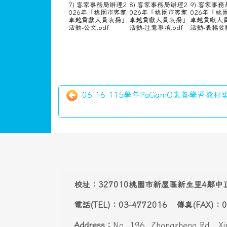
115社團活動-2
導覽列
回首頁
網站地圖
學校介紹
家長專區
午餐訊息
新屋通訊
頁尾區域
主內容區域
本站消息
分月文章
近期教學研習及各項活動訊息-請