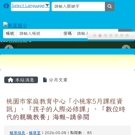
新屋國小
跳至主內容區
Select Language
▼
search
帳號
密碼
登入
115社團活動-2
導覽列
頁尾區域
主內容區域
本站消息
分月文章
桃園市家庭教育中心「小桃家5月課程資
訊」、「孩子的人際必修課」、「數位時
代的親職教養」海報~請參閱
輔導組長
-
輔導室
| 2026-05-08 | 點閱數： 85