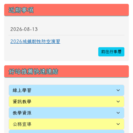
[
more...
]
頁尾區域內容
校址：327010桃園市新屋區新生里4鄰中正路196
號