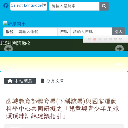
新屋國小
跳至主內容區
Select Language
▼
search
帳號
密碼
登入
115社團活動-2
導覽列
頁尾區域
主內容區域
本站消息
分月文章
函轉教育部體育署(下稱該署)與國家運動
科學中心共同研擬之「兒童與青少年足球
頭頂球訓練建議指引」
注意
體育組長
-
學務處
| 2024-12-20 | 點閱數： 315