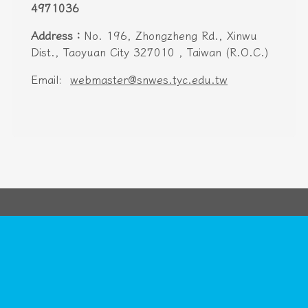
Address：
No. 196, Zhongzheng Rd., Xinwu
Dist., Taoyuan City 327010 , Taiwan (R.O.C.)
Email:
webmaster@snwes.tyc.edu.tw