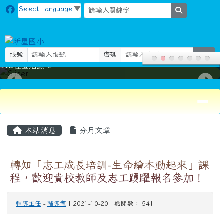
新屋國小
跳至主內容區
Select Language
▼
search
帳號
密碼
登入
115社團活動-2
導覽列
頁尾區域
主內容區域
本站消息
分月文章
轉知「志工成長培訓-生命繪本動起來」課
程，歡迎貴校教師及志工踴躍報名參加！
輔導主任
-
輔導室
| 2021-10-20 | 點閱數： 541