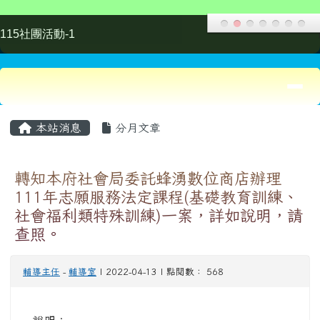
輔導主任
-
輔導室
| 2022-04-13 | 點閱數： 568
說明：
依據桃園市政府111年4月11日府社團字第
一、
1110093549號函辦理。
本府社會局為持續推動志願服務工作、落實志
工教育訓練制度、宣導服務觀念，並促使市民
二、
投入公民參與，協助政府推動社會服務，特辦
理本課程。
案內社會福利類特殊訓練，須志工服務類型屬
社會福利類者再參訓；基礎訓練則不限志工服
務類型、皆可報名。倘志工服務類型非社會局
三、
備案之社會福利類運用單位，請勿報名社會福