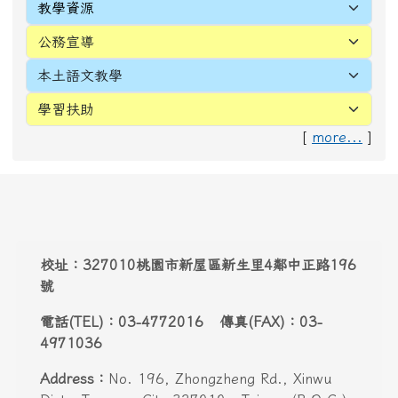
電話(TEL)：03-4772016 傳真(FAX)：03-
4971036
Address：
No. 196, Zhongzheng Rd., Xinwu
Dist., Taoyuan City 327010 , Taiwan (R.O.C.)
Email:
webmaster@snwes.tyc.edu.tw