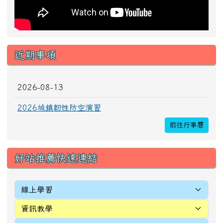
[
more...
]
頁尾區域內容
校址：327010桃園市新屋區新生里4鄰中正路196
號