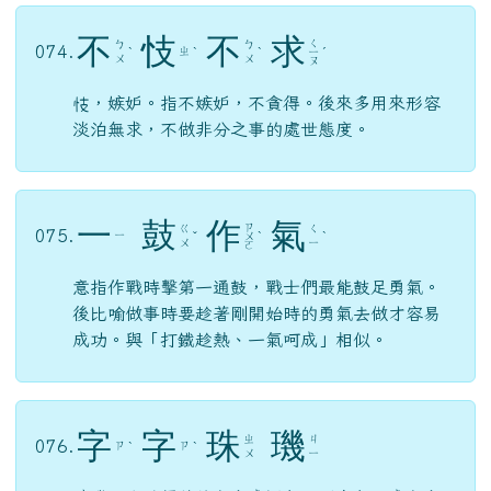
不
忮
不
求
ㄑ
ㄅ
ㄅ
074.
ㄓ
ˋ
ˋ
ˋ
ㄧ
ˊ
ㄨ
ㄨ
ㄡ
忮，嫉妒。指不嫉妒，不貪得。後來多用來形容
淡泊無求，不做非分之事的處世態度。
一
鼓
作
氣
ㄗ
ㄍ
ㄑ
075.
ㄧ
ˇ
ㄨ
ˋ
ˋ
ㄨ
ㄧ
ㄛ
意指作戰時擊第一通鼓，戰士們最能鼓足勇氣。
後比喻做事時要趁著剛開始時的勇氣去做才容易
成功。與「打鐵趁熱、一氣呵成」相似。
字
字
珠
璣
ㄓ
ㄐ
076.
ㄗ
ㄗ
ˋ
ˋ
ㄨ
ㄧ