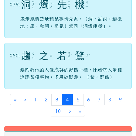
洞
燭
先
機
ㄉ
ㄒ
ㄓ
ㄐ
079.
ㄨ
ˋ
ˊ
ㄧ
ㄨ
ㄧ
ㄥ
ㄢ
表示能清楚地預見事情先兆。（洞，副詞，透徹
地；燭，動詞，照見）意同「洞燭幽微」。
趨
之
若
鶩
ㄖ
ㄑ
080.
ㄓ
ㄨ
ㄨ
ˋ
ˋ
ㄩ
ㄛ
趨附於他的人像成群的野鴨一樣，比喻眾人爭相
追逐某項事物。多用於貶義。 （鶩，野鴨）
第一頁
上一頁
(目前頁次)
«
‹
1
2
3
4
5
6
7
8
9
下一頁
最後頁
10
›
»
左邊區域內容