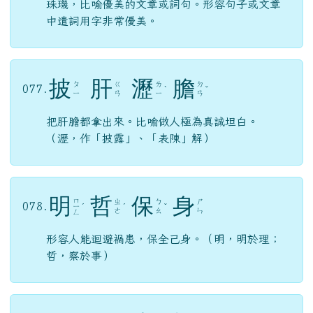
珠璣，比喻優美的文章或詞句。形容句子或文章
中遣詞用字非常優美。
披
肝
瀝
膽
ㄆ
ㄍ
ㄌ
ㄉ
077.
ˋ
ˇ
ㄧ
ㄢ
ㄧ
ㄢ
把肝膽都拿出來。比喻做人極為真誠坦白。
（瀝，作「披露」、「表陳」解）
明
哲
保
身
ㄇ
ㄓ
ㄅ
ㄕ
078.
ㄧ
ˊ
ˊ
ˇ
ㄜ
ㄠ
ㄣ
ㄥ
形容人能迴避禍患，保全己身。（明，明於理；
哲，察於事）