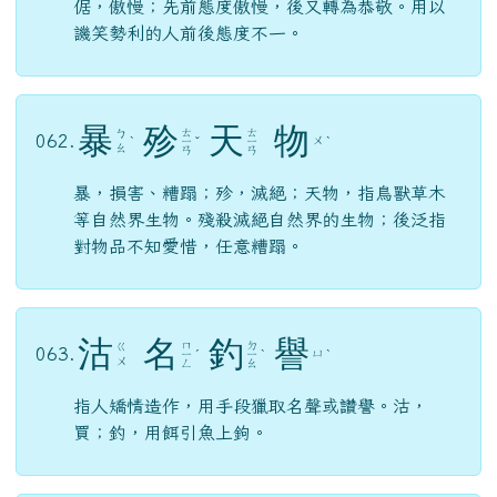
倨，傲慢；先前態度傲慢，後又轉為恭敬。用以
譏笑勢利的人前後態度不一。
暴
殄
天
物
ㄊ
ㄊ
ㄅ
062.
ㄨ
ˋ
ㄧ
ˇ
ㄧ
ˋ
ㄠ
ㄢ
ㄢ
暴，損害、糟蹋；殄，滅絕；天物，指鳥獸草木
等自然界生物。殘殺滅絕自然界的生物；後泛指
對物品不知愛惜，任意糟蹋。
沽
名
釣
譽
ㄇ
ㄉ
ㄍ
063.
ㄩ
ㄧ
ˊ
ㄧ
ˋ
ˋ
ㄨ
ㄥ
ㄠ
指人矯情造作，用手段獵取名聲或讚譽。沽，
買；釣，用餌引魚上鉤。