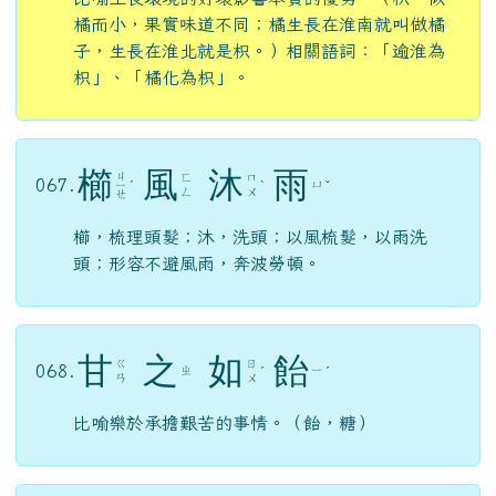
橘而小，果實味道不同；橘生長在淮南就叫做橘
子，生長在淮北就是枳。）相關語詞：「逾淮為
枳」、「橘化為枳」。
櫛
風
沐
雨
ㄐ
ㄈ
ㄇ
067.
ㄩ
ㄧ
ˊ
ˋ
ˇ
ㄥ
ㄨ
ㄝ
櫛，梳理頭髮；沐，洗頭；以風梳髮，以雨洗
頭；形容不避風雨，奔波勞頓。
甘
之
如
飴
ㄍ
ㄖ
068.
ㄓ
ㄧ
ˊ
ˊ
ㄢ
ㄨ
比喻樂於承擔艱苦的事情。（飴，糖）