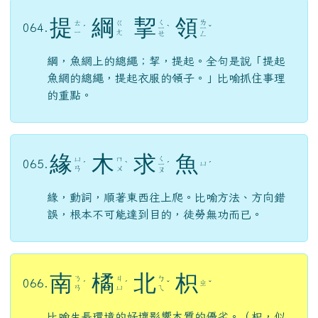
提
綱
挈
領
ㄑ
ㄌ
ㄊ
ㄍ
064.
ˊ
ㄧ
ˋ
ㄧ
ˇ
ㄧ
ㄤ
ㄝ
ㄥ
綱，魚網上的總繩；挈，提起。全句是說「提起
魚網的總繩，提起衣服的領子。」比喻抓住事理
的重點。
緣
木
求
魚
ㄑ
ㄩ
ㄇ
065.
ㄩ
ˊ
ˋ
ㄧ
ˊ
ˊ
ㄢ
ㄨ
ㄡ
緣，動詞，順著東西往上爬。比喻方法、方向錯
誤，根本不可能達到目的，徒勞無功而已。
南
橘
北
枳
ㄋ
ㄐ
ㄅ
066.
ㄓ
ˊ
ˊ
ˇ
ˇ
ㄢ
ㄩ
ㄟ
比喻生長環境的好壞影響本質的優劣。（枳，似