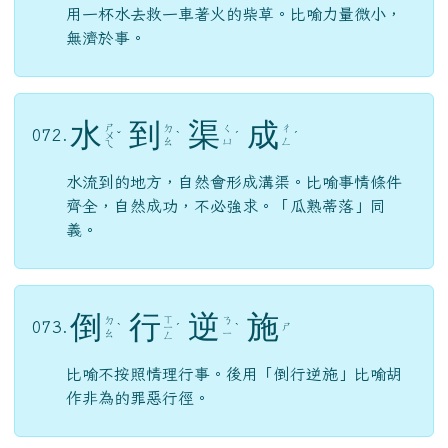
用一杯水去救一車著火的柴草。比喻力量微小，
無濟於事。
水
到
渠
成
ㄕ
ㄉ
ㄑ
ㄔ
072.
ㄨ
ˇ
ˋ
ˊ
ˊ
ㄠ
ㄩ
ㄥ
ㄟ
水流到的地方，自然會形成溝渠。比喻事情條件
齊全，自然成功，不必強求。「瓜熟蒂落」同
義。
倒
行
逆
施
ㄒ
ㄉ
ㄋ
073.
ㄕ
ˋ
ㄧ
ˊ
ˋ
ㄠ
ㄧ
ㄥ
比喻不按照情理行事。後用「倒行逆施」比喻胡
作非為的罪惡行徑。