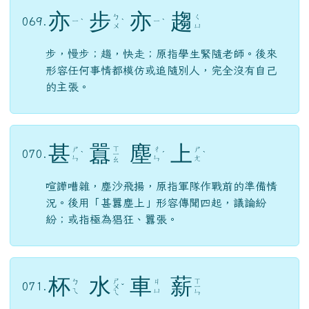
亦
步
亦
趨
ㄅ
ㄑ
069.
ㄧ
ㄧ
ˋ
ˋ
ˋ
ㄨ
ㄩ
步，慢步；趨，快走；原指學生緊隨老師。後來
形容任何事情都模仿或追隨別人，完全沒有自己
的主張。
甚
囂
塵
上
ㄒ
ㄕ
ㄔ
ㄕ
070.
ˋ
ㄧ
ˊ
ˋ
ㄣ
ㄣ
ㄤ
ㄠ
喧譁嘈雜，塵沙飛揚，原指軍隊作戰前的準備情
況。後用「甚囂塵上」形容傳聞四起，議論紛
紛；或指極為猖狂、囂張。
杯
水
車
薪
ㄕ
ㄒ
ㄅ
ㄐ
071.
ㄨ
ˇ
ㄧ
ㄟ
ㄩ
ㄟ
ㄣ