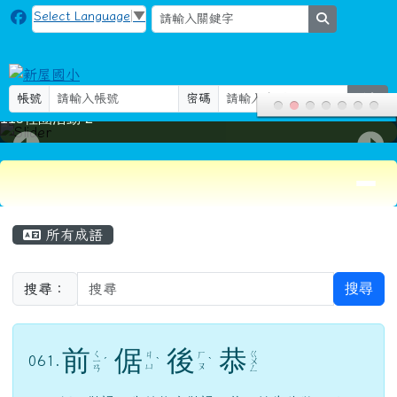
新屋國小
跳至主內容區
Select Language
▼
search
帳號
密碼
登入
115社團活動-2
導覽列
頁尾區域
主內容區域
所有成語
搜尋
搜尋：
前
倨
後
恭
ㄑ
ㄍ
ㄐ
ㄏ
061.
ㄧ
ˊ
ˋ
ˋ
ㄨ
ㄩ
ㄡ
ㄢ
ㄥ