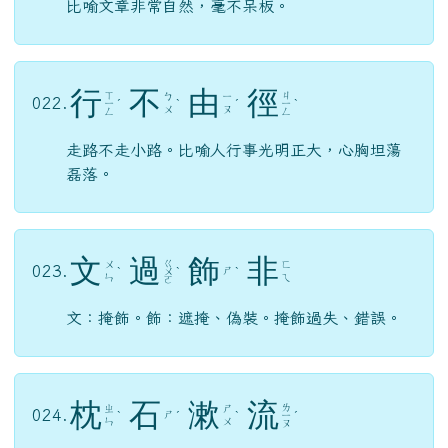
比喻文章非常自然，毫不呆板。
行
不
由
徑
ㄒ
ㄐ
ㄅ
ㄧ
022.
ㄧ
ˊ
ˋ
ˊ
ㄧ
ˋ
ㄨ
ㄡ
ㄥ
ㄥ
走路不走小路。比喻人行事光明正大，心胸坦蕩
磊落。
文
過
飾
非
ㄍ
ㄨ
ㄈ
023.
ㄕ
ˋ
ㄨ
ˋ
ˋ
ㄣ
ㄟ
ㄛ
文：掩飾。飾：遮掩、偽裝。掩飾過失、錯誤。
枕
石
漱
流
ㄌ
ㄓ
ㄕ
024.
ㄕ
ˋ
ˊ
ˋ
ㄧ
ˊ
ㄣ
ㄨ
ㄡ