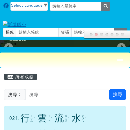
新屋國小
跳至主內容區
Select Language
▼
search
帳號
密碼
登入
115社團活動-2
導覽列
頁尾區域
主內容區域
所有成語
搜尋
搜尋：
行
雲
流
水
ㄒ
ㄌ
ㄕ
ㄩ
021.
ㄧ
ˊ
ˊ
ㄧ
ˊ
ㄨ
ˇ
ㄣ
ㄥ
ㄡ
ㄟ