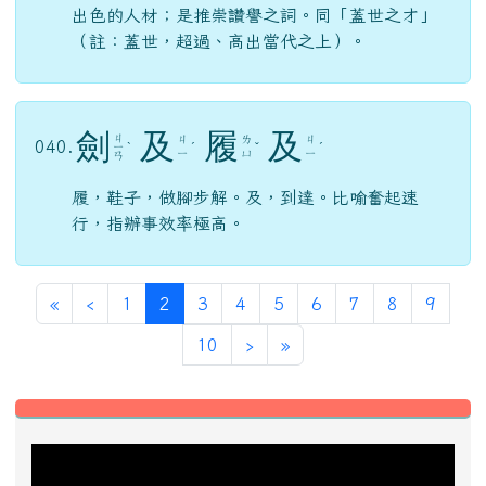
出色的人材；是推崇讚譽之詞。同「蓋世之才」
（註：蓋世，超過、高出當代之上）。
劍
及
履
及
ㄐ
ㄐ
ㄌ
ㄐ
040.
ㄧ
ˋ
ˊ
ˇ
ˊ
ㄧ
ㄩ
ㄧ
ㄢ
履，鞋子，做腳步解。及，到達。比喻奮起速
行，指辦事效率極高。
第一頁
上一頁
(目前頁次)
«
‹
1
2
3
4
5
6
7
8
9
下一頁
最後頁
10
›
»
左邊區域內容