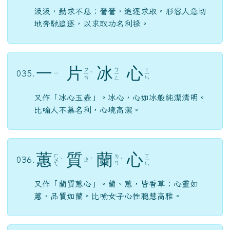
汲汲，勤求不息；營營，追逐求取。形容人急切
地奔馳追逐，以求取功名利祿。
一
片
冰
心
ㄆ
ㄅ
ㄒ
035.
ㄧ
ㄧ
ˋ
ㄧ
ㄧ
ㄢ
ㄥ
ㄣ
又作「冰心玉壺」。冰心，心如冰般純潔清明。
比喻人不慕名利，心境高潔。
蕙
質
蘭
心
ㄏ
ㄒ
ㄌ
036.
ㄓ
ㄨ
ˋ
ˊ
ˊ
ㄧ
ㄢ
ㄟ
ㄣ
又作「蘭質蕙心」。蘭、蕙，皆香草；心靈如
蕙，品質如蘭。比喻女子心性聰慧高雅。