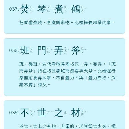
焚
琴
煮
鶴
ㄑ
ㄈ
ㄓ
ㄏ
037.
ˊ
ㄧ
ˊ
ˇ
ˋ
ㄣ
ㄨ
ㄜ
ㄣ
把琴當柴燒，烹煮鶴來吃。比喻極殺風景的事。
班
門
弄
斧
ㄋ
ㄅ
ㄇ
ㄈ
038.
ˊ
ㄨ
ˋ
ˇ
ㄢ
ㄣ
ㄨ
ㄥ
班，魯班，古代春秋魯國巧匠；弄，耍弄。「班
門弄斧」指在巧匠魯班門前耍弄大斧。比喻在行
家面前賣弄本事，不自量力。與「量力而行、深
藏不露」相反。
不
世
之
材
ㄅ
ㄘ
039.
ㄕ
ㄓ
ˊ
ˋ
ˊ
ㄨ
ㄞ
不世，世上少有的，非常的。形容當世少有，極