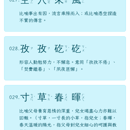
ㄞ
ㄥ
ㄥ
ㄝ
比喻事出有因，流言乘隙而入；或比喻憑空捏造
不實的傳言。
孜
孜
矻
矻
ㄎ
ㄎ
028.
ㄗ
ㄗ
ˋ
ˋ
ㄨ
ㄨ
形容人勤勉努力，不懈怠。意同「孜孜不倦」、
「焚膏繼晷」、「夙夜匪懈」。
寸
草
春
暉
ㄘ
ㄔ
ㄏ
ㄘ
029.
ㄨ
ˋ
ˇ
ㄨ
ㄨ
ㄠ
ㄣ
ㄣ
ㄟ
比喻父母養育恩情的深重，兒女竭盡心力亦難以
回報。（寸草，一寸長的小草，指兒女；春暉，
春天溫暖的陽光，指父母對兒女細心的呵護與教