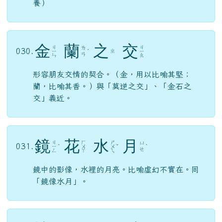
養）
金
蘭
之
交
ㄐ
ㄐ
ㄌ
030.
ㄓ
ㄧ
ˊ
ㄧ
ㄢ
ㄣ
ㄠ
形容朋友交情的契合。（金，用以比喻其堅；
蘭，比喻其香。）與「莫逆之交」、「金石之
交」義近。
鏡
花
水
月
ㄐ
ㄏ
ㄕ
ㄩ
031.
ㄧ
ˋ
ㄨ
ㄨ
ˇ
ˋ
ㄝ
ㄥ
ㄚ
ㄟ
鏡中的影像，水裡的月亮。比喻虛幻不實在。同
「鏡像水月」。