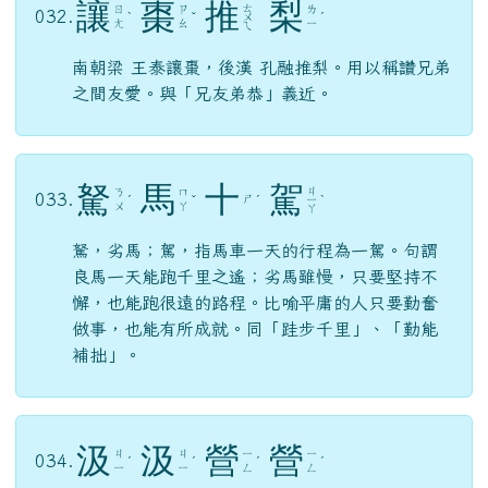
讓
棗
推
梨
ㄊ
ㄖ
ㄗ
ㄌ
032.
ˋ
ˇ
ㄨ
ˊ
ㄤ
ㄠ
ㄧ
ㄟ
南朝梁 王泰讓棗，後漢 孔融推梨。用以稱讚兄弟
之間友愛。與「兄友弟恭」義近。
駑
馬
十
駕
ㄐ
ㄋ
ㄇ
033.
ㄕ
ˊ
ˇ
ˊ
ㄧ
ˋ
ㄨ
ㄚ
ㄚ
駑，劣馬；駕，指馬車一天的行程為一駕。句謂
良馬一天能跑千里之遙；劣馬雖慢，只要堅持不
懈，也能跑很遠的路程。比喻平庸的人只要勤奮
做事，也能有所成就。同「跬步千里」、「勤能
補拙」。
汲
汲
營
營
ㄐ
ㄐ
ㄧ
ㄧ
034.
ˊ
ˊ
ˊ
ˊ
ㄧ
ㄧ
ㄥ
ㄥ