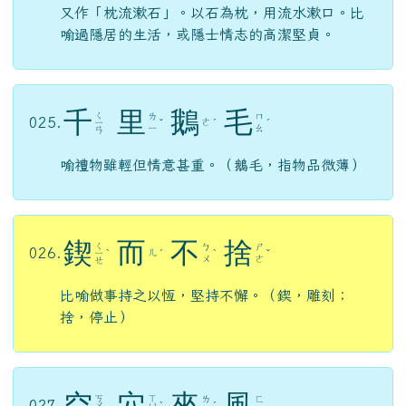
又作「枕流漱石」。以石為枕，用流水漱口。比
喻過隱居的生活，或隱士情志的高潔堅貞。
千
里
鵝
毛
ㄑ
ㄌ
ㄇ
025.
ㄜ
ㄧ
ˇ
ˊ
ˊ
ㄧ
ㄠ
ㄢ
喻禮物雖輕但情意甚重。（鵝毛，指物品微薄）
鍥
而
不
捨
ㄑ
ㄅ
ㄕ
026.
ㄦ
ㄧ
ˋ
ˊ
ˋ
ˇ
ㄨ
ㄜ
ㄝ
比喻做事持之以恆，堅持不懈。（鍥，雕刻；
捨，停止）
空
穴
來
風
ㄎ
ㄒ
ㄌ
ㄈ
027.
ㄨ
ㄩ
ˋ
ˊ