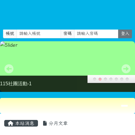
新屋國小
跳至主內容區
Select Language
▼
search
帳號
密碼
登入
115社團活動-2
導覽列
頁尾區域
主內容區域
本站消息
分月文章
教師增能研習「威力導演2025-故事繪本
影片創作」
研習
資訊組長
-
教務處
| 2025-07-14 | 點閱數： 311