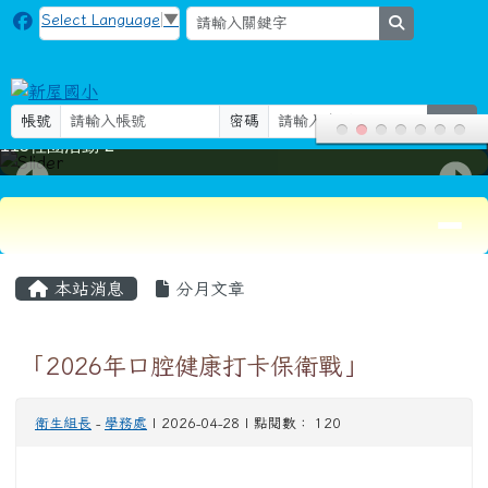
新屋國小
跳至主內容區
Select Language
▼
search
帳號
密碼
登入
115社團活動-2
導覽列
頁尾區域
主內容區域
本站消息
分月文章
「2026年口腔健康打卡保衛戰」
衛生組長
-
學務處
| 2026-04-28 | 點閱數： 120