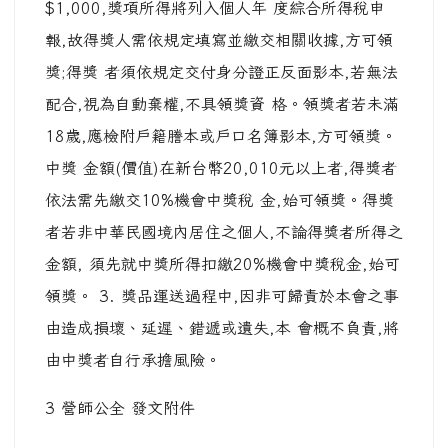
$1,000,獎項所得將列入個人年 度綜合所得稅申
報,故得獎人需依規定填寫並繳交相關收據,方可領
獎;得獎 者須依規定交付身分證正反面影本,若無法
配合,視為自動棄權,不具領獎資 格。領獎者若未滿
18歲,應檢附戶籍謄本或戶口名簿影本,方可領獎。
中獎 金額(價值)在新台幣20,010元以上者,得獎者
依法需先繳交10%機會中獎稅 金,始可領獎。得獎
者若非中華民國境內居住之個人,不論得獎者所得之
金額, 須先就中獎所得扣繳20%機會中獎稅金,始可
領獎。 3. 獎品運送過程中,因非可歸責於本會之事
由造成損壞、延遲、錯遞或遺失,本 會概不負責,將
由中獎者自行承擔風險。
3 營師公全 發文附件