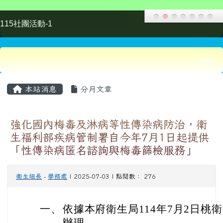
一、
依據本府衛生局114年7月2日桃衛疾
辦理。
二、
梅毒、先天性梅毒及淋病為「傳
傳染病，為提升社區大眾及風險
請貴校整合並運用現有資源，透
教宣導。
三、
旨揭專區內容分為一般民眾、教
國語言衛教素材及其他相關資源
行為、各項性傳染病認識、預防
名化及友善就醫資訊等，請逕至疾
傳染病與防疫專題/傳染病介紹/
病/性傳染病衛教資源」下載運用
四、
疾管署自今年7月1月起，委託全
病匿名諮詢服務」(如附件)，民眾可透