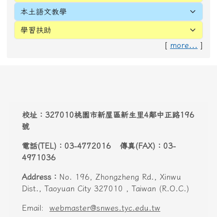
Address：
No. 196, Zhongzheng Rd., Xinwu
Dist., Taoyuan City 327010 , Taiwan (R.O.C.)
Email:
webmaster@snwes.tyc.edu.tw