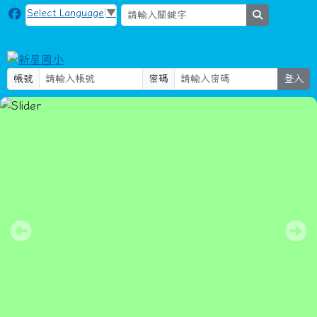
新屋國小
跳至主內容區
Select Language
▼
search
帳號
密碼
登入
115社團活動-2
導覽列
頁尾區域
主內容區域
本站消息
分月文章
強化國內梅毒及淋病等性傳染病防治，衛
生福利部疾病管制署自今年7月1日起提供
「性傳染病匿名諮詢與梅毒篩檢服務」
衛生組長
-
學務處
| 2025-07-03 | 點閱數： 276