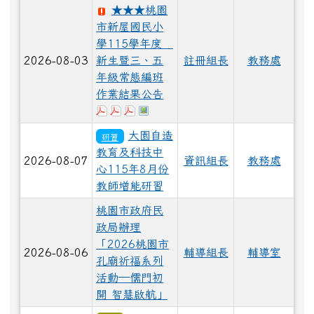
★★★桃園
市新屋國民小
學115學年度
2026-08-03
新生暨三、五
註冊組長
教務處
年級常態編班
作業結果公告
下載：五年級編班結果..pdf
下載：三年級編班結果..pdf
下載：一年級編班結果.pdf
於彈跳視窗觀看：各班導師一覽表.
大園自造
研習
教育及科技中
2026-08-07
資訊組長
教務處
心115年8月份
教師增能研習
桃園市政府民
政局辦理
「2026桃園市
2026-08-06
輔導組長
輔導室
孔廟祈福系列
活動—儒門初
開 智慧啟航」