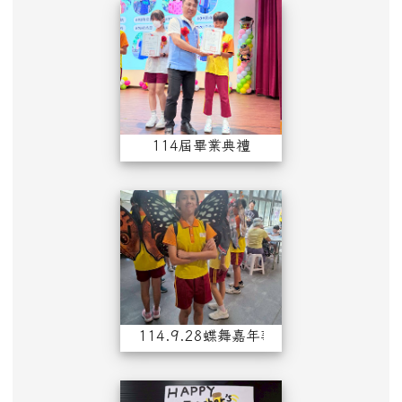
114屆畢業典禮
114屆畢業典禮
114.9.28蝶舞
114.9.28蝶舞嘉年華會快閃表演活動
114敬師卡優勝作