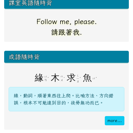
課室英語隨時背
Follow me, please.
請跟著我.
下中右區域內容
成語隨時背
緣
木
求
魚
ㄑ
ㄩ
ㄇ
ˊ
ˋ
ˊ
ㄩ
ˊ
ㄧ
ㄢ
ㄨ
ㄡ
緣，動詞，順著東西往上爬。比喻方法、方向錯
誤，根本不可能達到目的，徒勞無功而已。
more...