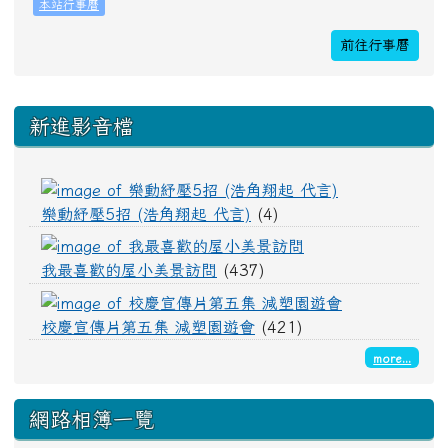
24
25
26
27
28
29
30
本站行事曆
教師備課
前往行事曆
全校返校
31
1
2
3
4
5
6
下中區域內容
課照班開課
教育優先區之親職教
新進影音檔
樂動紓壓5招 (
樂動紓壓5招 (浩角翔起 代言)
(4)
我最喜歡的屋小美景
我最喜歡的屋小美景訪問
(437)
校慶宣傳片第五
校慶宣傳片第五集 減塑園遊會
(421)
more...
網路相簿一覽