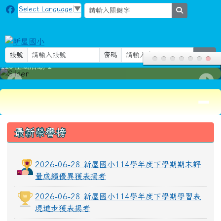
新屋國小
跳至主內容區
Select Language
▼
search
帳號
密碼
登入
115社團活動-1
導覽列
頁尾區域
上中區域內容
最新榮譽榜
2026-06-28 新屋國小114學年度下學期期末評
量成績優異獲表揚者
2026-06-28 新屋國小114學年度下學期學習表
現進步獲表揚者