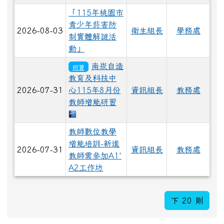
「115年桃園市
青少年菸害防
2026-08-03
衛生組長
學務處
制實體解謎活
動」
南崁自造
研習
教育及科技中
2026-07-31
心115年8月份
資訊組長
教務處
教師增能研習
下載：南崁國中研習.odt
教師數位教學
增能培訓-新進
2026-07-31
資訊組長
教務處
教師需參加A1'
A2工作坊
下 20 則