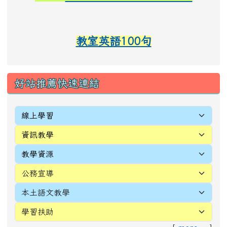
教室英語100句
link to https://sites.google.com/d/1vJO7kUPclquWJ
link to https://sites.google.com/snwes.tyc.edu.tw/
好站推薦快速連結