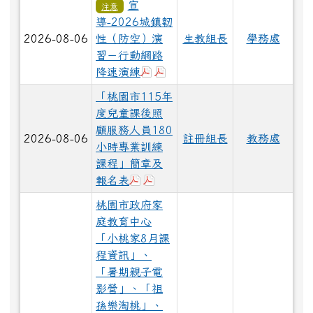
宣
注意
導-2026城鎮韌
2026-08-06
性（防空）演
生教組長
學務處
習－行動網路
下載：行動網路降速演練執行計畫
下載：桃教學字第1150072685
降速演練
「桃園市115年
度兒童課後照
顧服務人員180
2026-08-06
註冊組長
教務處
小時專業訓練
課程」簡章及
下載：報名表1.pdf
下載：課後照顧服務人員180小時
報名表
桃園市政府家
庭教育中心
「小桃家8月課
程資訊」、
「暑期親子電
影營」、「祖
孫樂淘桃」、