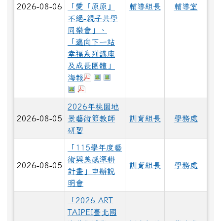
2026-08-06
「愛『原原』
輔導組長
輔導室
不絕-親子共學
同樂會」、
「邁向下一站
幸福系列講座
及成長團體」
下載：邁向下一站幸福系列講座及成長
於彈跳視窗觀看：愛『原原』不絕-
於彈跳視窗觀看：祖孫樂淘桃.j
海報
於彈跳視窗觀看：暑期親子電影營.jpg
下載：小桃家8月課程資訊.pdf
2026年桃園地
2026-08-05
景藝術節教師
訓育組長
學務處
研習
「115學年度藝
術與美感深耕
2026-08-05
訓育組長
學務處
計畫」申辦說
明會
「2026 ART
TAIPEI臺北國