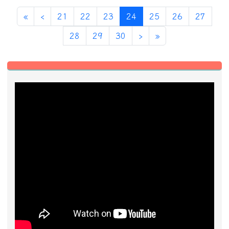
第一頁
上一頁
(目前頁次)
«
‹
21
22
23
24
25
26
27
下一頁
最後頁
28
29
30
›
»
左邊區域內容