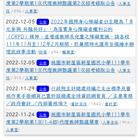
度第2學期第1次代理教師甄選第2次招考錄取公告
(
人事主
任
/ 896 /
人事室
)
2022-12-05
2022年國際身心障礙者日主題為「多
公告
元參與 共融共好」，為落實身心障礙者權利公約
（CRPD）精神，並增進教師及兒童之障礙意識，請各校
111年11月至112年2月期間，於晨間時光運用旨揭繪本辦
理說故事活動
(
訪客
/ 694 /
輔導室
)
2022-12-05
桃園市新屋區新屋國民小學111學年
公告
度第2學期第1次代理教師甄選第1次招考錄取公告
(
人事主
任
/ 915 /
人事室
)
2022-11-29
行政院主計總處修編之支出標準及審
公告
核作業手冊網頁已置於該總處全球資訊網首頁 ／主要業務
／政府會計 ／內部審核項下
(
會計主任
/ 1842 /
會計室
)
2022-11-24
桃園市新屋區新屋國民小學111學年
公告
度第2學期第1次(1-4招)代理教師甄選簡章
(
人事主任
/ 916 /
人事室
)