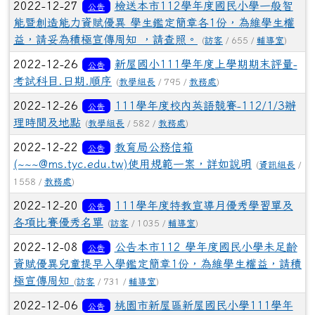
2022-12-27
檢送本市112學年度國民小學一般智
公告
能暨創造能力資賦優異 學生鑑定簡章各1份，為維學生權
益，請妥為積極宣傳周知 ，請查照。
(
訪客
/ 655 /
輔導室
)
2022-12-26
新屋國小111學年度上學期期末評量-
公告
考試科目.日期.順序
(
教學組長
/ 795 /
教務處
)
2022-12-26
111學年度校內英語競賽-112/1/3辦
公告
理時間及地點
(
教學組長
/ 582 /
教務處
)
2022-12-22
教育局公務信箱
公告
(~~~@ms.tyc.edu.tw)使用規範一案，詳如說明
(
資訊組長
/
1558 /
教務處
)
2022-12-20
111學年度特教宣導月優秀學習單及
公告
各項比賽優秀名單
(
訪客
/ 1035 /
輔導室
)
2022-12-08
公告本市112 學年度國民小學未足齡
公告
資賦優異兒童提早入學鑑定簡章1份，為維學生權益，請積
極宣傳周知
(
訪客
/ 731 /
輔導室
)
2022-12-06
桃園市新屋區新屋國民小學111學年
公告