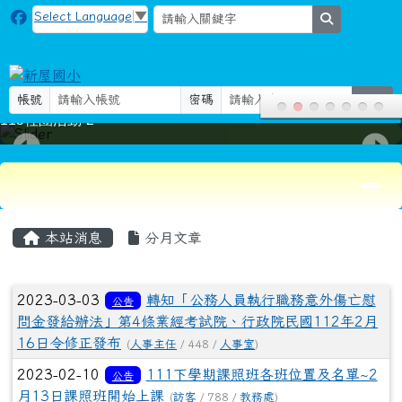
新屋國小
跳至主內容區
Select Language
▼
search
帳號
密碼
登入
115社團活動-2
導覽列
頁尾區域
主內容區域
本站消息
分月文章
文章列表
2023-03-03
轉知「公務人員執行職務意外傷亡慰
公告
問金發給辦法」第4條業經考試院、行政院民國112年2月
16日令修正發布
(
人事主任
/ 448 /
人事室
)
2023-02-10
111下學期課照班各班位置及名單~2
公告
月13日課照班開始上課
(
訪客
/ 788 /
教務處
)