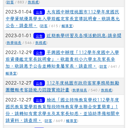
(
訪客
/ 883 /
教務處
)
2023-01-04
大有國中辦理桃園市112學年度國民
公告
中學資賦優異學生入學前鑑定家長宣導說明會，敬請惠允
公告，請查照。
(
訪客
/ 615 /
輔導室
)
2023-01-01
近期教學研習及各項活動訊息-請參閱
公告
(
教學組長
/ 546 /
教務處
)
2022-12-29
平興國中辦理「112學年度國中入學
公告
前資優鑑定家長說明會」，敬邀貴校小六學生及家長參
加，敬請惠予公告並轉知貴屬家長，請查照。
(
訪客
/ 641 /
輔導室
)
2022-12-27
112年度桃園市政府客家事務局鼓勵
公告
團體報考客語能力認證實施計畫
(
教學組長
/ 540 /
教務處
)
2022-12-27
檢送「國立特殊教育學校112學年度
公告
國民教育暨學前教育階段特殊教育學生聯合安置簡章」1
份，請轉知有需求學生及其家長知悉，並協助準備相關申
請資料，請查照。
(
訪客
/ 669 /
輔導室
)