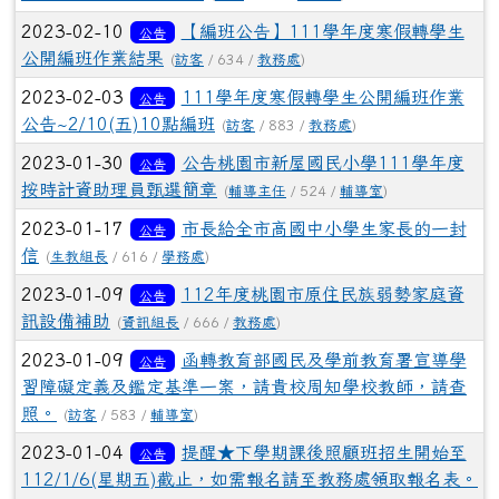
2023-02-10
【編班公告】111學年度寒假轉學生
公告
公開編班作業結果
(
訪客
/ 634 /
教務處
)
2023-02-03
111學年度寒假轉學生公開編班作業
公告
公告~2/10(五)10點編班
(
訪客
/ 883 /
教務處
)
2023-01-30
公告桃園市新屋國民小學111學年度
公告
按時計資助理員甄選簡章
(
輔導主任
/ 524 /
輔導室
)
2023-01-17
市長給全市高國中小學生家長的一封
公告
信
(
生教組長
/ 616 /
學務處
)
2023-01-09
112年度桃園市原住民族弱勢家庭資
公告
訊設備補助
(
資訊組長
/ 666 /
教務處
)
2023-01-09
函轉教育部國民及學前教育署宣導學
公告
習障礙定義及鑑定基準一案，請貴校周知學校教師，請查
照。
(
訪客
/ 583 /
輔導室
)
2023-01-04
提醒★下學期課後照顧班招生開始至
公告
112/1/6(星期五)截止，如需報名請至教務處領取報名表。