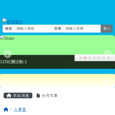
新屋國小
跳至主內容區
Select Language
▼
search
帳號
密碼
登入
115社團活動-2
導覽列
頁尾區域
主內容區域
本站消息
分月文章
回首頁
人事室
文章列表
人事室
2026-04-01
轉知臺東縣於「115年公立國民中小
公告
學暨幼兒園教師介聘他縣市服務作業網」公告教師轉任、