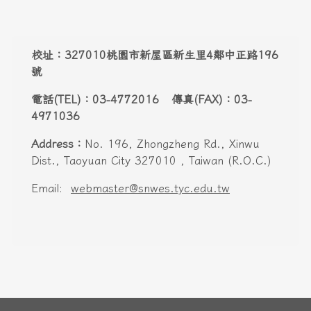
電話(TEL)：03-4772016 傳真(FAX)：03-
4971036
Address：
No. 196, Zhongzheng Rd., Xinwu
Dist., Taoyuan City 327010 , Taiwan (R.O.C.)
Email:
webmaster@snwes.tyc.edu.tw