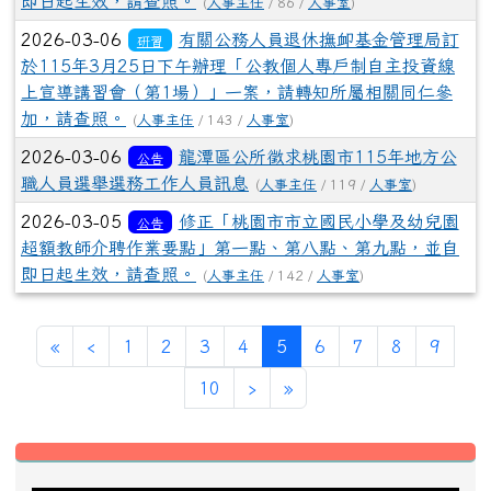
加，請查照。
(
人事主任
/ 143 /
人事室
)
2026-03-06
龍潭區公所徵求桃園市115年地方公
公告
職人員選舉選務工作人員訊息
(
人事主任
/ 119 /
人事室
)
2026-03-05
修正「桃園市市立國民小學及幼兒園
公告
超額教師介聘作業要點」第一點、第八點、第九點，並自
即日起生效，請查照。
(
人事主任
/ 142 /
人事室
)
第一頁
上一頁
(目前頁次)
«
‹
1
2
3
4
5
6
7
8
9
下一頁
最後頁
10
›
»
左邊區域內容