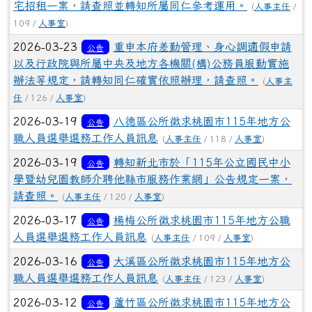
辦法等規定，請轉知同仁確實依照辦理，請查照。
(
人事主
任
/ 126 /
人事室
)
2026-03-19
八德區公所徵求桃園市115年地方公
公告
職人員選舉選務工作人員訊息
(
人事主任
/ 118 /
人事室
)
2026-03-19
轉知新北市於「115年公立國民中小
公告
學暨幼兒園教師介聘他縣市服務作業網」公告規定一案，
請查照。
(
人事主任
/ 120 /
人事室
)
2026-03-17
楊梅公所徵求桃園市115年地方公職
公告
人員選舉選務工作人員訊息
(
人事主任
/ 109 /
人事室
)
2026-03-16
大溪區公所徵求桃園市115年地方公
公告
職人員選舉選務工作人員訊息
(
人事主任
/ 123 /
人事室
)
2026-03-12
蘆竹區公所徵求桃園市115年地方公
公告
職人員選舉選務工作人員訊息
(
人事主任
/ 137 /
人事室
)
2026-03-12
檢送「公立中小學兼任行政職務教師
公告
休假補助基準」第4點發布令影本及行政規則修正規定各1
份，請查照。
(
人事主任
/ 129 /
人事室
)