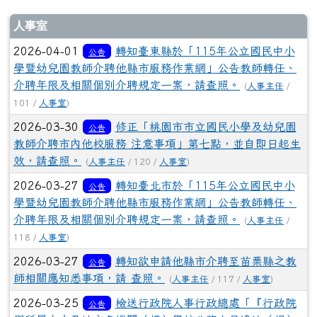
介聘年限及相關個別介聘規定一案，請查照。
(
人事主任
/
101 /
人事室
)
2026-03-30
修正「桃園市市立國民小學及幼兒園
公告
教師介聘市內他校服務 注意事項」第七點，並自即日起生
效，請查照。
(
人事主任
/ 120 /
人事室
)
2026-03-27
轉知臺北市於「115年公立國民中小
公告
學暨幼兒園教師介聘他縣市服務作業網」公告教師轉任、
介聘年限及相關個別介聘規定一案，請查照。
(
人事主任
/
118 /
人事室
)
2026-03-27
轉知欲申請他縣市介聘至苗栗縣之教
公告
師相關應知悉事項，請 查照。
(
人事主任
/ 117 /
人事室
)
2026-03-25
檢送行政院人事行政總處「『行政院
公告
與所屬中央及地方各機關（構）學校公務人員違法（規）
赴陸建議懲處原則』及『行政院與所屬各機關（構）學校
公務人員違規赴港澳建議懲處原則』相關事項Q&A」1
份，請查照並依說明事項辦理。
(
人事主任
/ 118 /
人事室
)