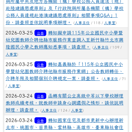
2026-03-25
轉知擬申請115年公立國民中小學暨
公告
幼兒園教師介聘他縣市服務作業並調入至新竹縣竹北市興
隆國民小學之教師應知悉事項，請查照。
(
人事主任
/ 109 /
人事室
)
2026-03-25
轉知嘉義縣於「115年公立國民中小
公告
學暨幼兒園教師介聘他縣市服務作業網」公告教師轉任、
介聘年限及相關個別介聘規定一案，請查照。
(
人事主任
/ 71
/
人事室
)
2026-03-24
函轉有關公立高級中等以下學校辦理
公告
教師成績考核，就教師申請身心調適假之情形，請依說明
辦理，請查照。
(
人事主任
/ 124 /
人事室
)
2026-03-24
轉知國家住宅及都市更新中心辦理新
公告
北市、桃園市、苗栗縣、雲林縣、高雄市、臺東縣社會住
宅招租一案，請查照並轉知所屬同仁參考運用。
(
人事主任
/
109 /
人事室
)
2026-03-23
重申本府差勤管理、身心調適假申請
公告
以及行政院與所屬中央及地方各機關(構)公務員服勤實施