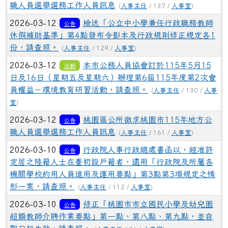
2026-03-12
本市公務人員協會訂於115年5月15
活動
日及16日（星期五及星期六）辦理第6屆115年度第2次會
員權益－環境教育研習活動，請查照。
(
人事主任
/ 130 /
人事
室
)
2026-03-12
桃園區公所徵求桃園市115年地方公
公告
職人員選舉選務工作人員訊息
(
人事主任
/ 161 /
人事室
)
2026-03-10
行政院人事行政總處書函以，經准許
公告
定居之陸籍人士在臺初設戶籍者，適用「行政院及所屬各
機關學校約用人員進用及運用要點」第3點第3項規定之情
形一案，請查照。
(
人事主任
/ 112 /
人事室
)
2026-03-10
修正「桃園市市立國民小學及幼兒園
公告
超額教師介聘作業要點」第一點、第八點、第九點，並自
即日起生效，請查照。
(
人事主任
/ 86 /
人事室
)
2026-03-06
有關公務人員退休撫卹基金管理局訂
研習
於115年3月25日下午辦理「公教個人專戶制自主投資線
上宣導講習會（第1場）」一案，請轉知所屬相關同仁參