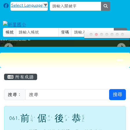
新屋國小
跳至主內容區
Select Language
▼
search
帳號
密碼
登入
115社團活動-2
導覽列
頁尾區域
主內容區域
所有成語
搜尋
搜尋：
前
倨
後
恭
ㄑ
ㄍ
ㄐ
ㄏ
061.
ㄧ
ˊ
ˋ
ˋ
ㄨ
ㄩ
ㄡ
ㄢ
ㄥ