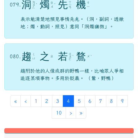
洞
燭
先
機
ㄉ
ㄒ
ㄓ
ㄐ
079.
ㄨ
ˋ
ˊ
ㄧ
ㄨ
ㄧ
ㄥ
ㄢ
表示能清楚地預見事情先兆。（洞，副詞，透徹
地；燭，動詞，照見）意同「洞燭幽微」。
趨
之
若
鶩
ㄖ
ㄑ
080.
ㄓ
ㄨ
ㄨ
ˋ
ˋ
ㄩ
ㄛ
趨附於他的人像成群的野鴨一樣，比喻眾人爭相
追逐某項事物。多用於貶義。 （鶩，野鴨）
第一頁
上一頁
(目前頁次)
«
‹
1
2
3
4
5
6
7
8
9
下一頁
最後頁
10
›
»
左邊區域內容