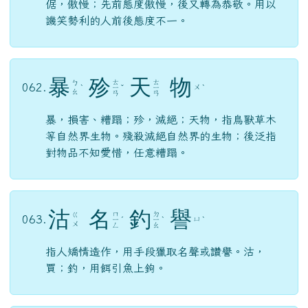
倨，傲慢；先前態度傲慢，後又轉為恭敬。用以
譏笑勢利的人前後態度不一。
暴
殄
天
物
ㄊ
ㄊ
ㄅ
062.
ㄨ
ˋ
ㄧ
ˇ
ㄧ
ˋ
ㄠ
ㄢ
ㄢ
暴，損害、糟蹋；殄，滅絕；天物，指鳥獸草木
等自然界生物。殘殺滅絕自然界的生物；後泛指
對物品不知愛惜，任意糟蹋。
沽
名
釣
譽
ㄇ
ㄉ
ㄍ
063.
ㄩ
ㄧ
ˊ
ㄧ
ˋ
ˋ
ㄨ
ㄥ
ㄠ
指人矯情造作，用手段獵取名聲或讚譽。沽，
買；釣，用餌引魚上鉤。