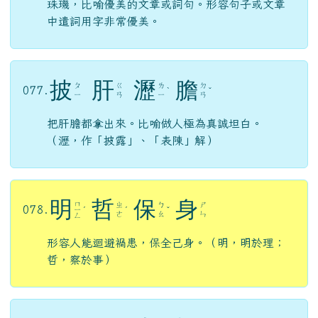
珠璣，比喻優美的文章或詞句。形容句子或文章
中遣詞用字非常優美。
披
肝
瀝
膽
ㄆ
ㄍ
ㄌ
ㄉ
077.
ˋ
ˇ
ㄧ
ㄢ
ㄧ
ㄢ
把肝膽都拿出來。比喻做人極為真誠坦白。
（瀝，作「披露」、「表陳」解）
明
哲
保
身
ㄇ
ㄓ
ㄅ
ㄕ
078.
ㄧ
ˊ
ˊ
ˇ
ㄜ
ㄠ
ㄣ
ㄥ
形容人能迴避禍患，保全己身。（明，明於理；
哲，察於事）