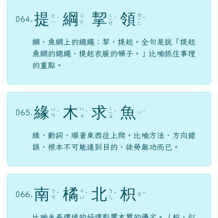
提
綱
挈
領
ㄑ
ㄌ
ㄊ
ㄍ
064.
ˊ
ㄧ
ˋ
ㄧ
ˇ
ㄧ
ㄤ
ㄝ
ㄥ
綱，魚網上的總繩；挈，提起。全句是說「提起
魚網的總繩，提起衣服的領子。」比喻抓住事理
的重點。
緣
木
求
魚
ㄑ
ㄩ
ㄇ
065.
ㄩ
ˊ
ˋ
ㄧ
ˊ
ˊ
ㄢ
ㄨ
ㄡ
緣，動詞，順著東西往上爬。比喻方法、方向錯
誤，根本不可能達到目的，徒勞無功而已。
南
橘
北
枳
ㄋ
ㄐ
ㄅ
066.
ㄓ
ˊ
ˊ
ˇ
ˇ
ㄢ
ㄩ
ㄟ
比喻生長環境的好壞影響本質的優劣。（枳，似