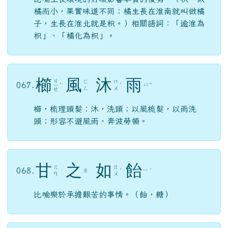
橘而小，果實味道不同；橘生長在淮南就叫做橘
子，生長在淮北就是枳。）相關語詞：「逾淮為
枳」、「橘化為枳」。
櫛
風
沐
雨
ㄐ
ㄈ
ㄇ
067.
ㄩ
ㄧ
ˊ
ˋ
ˇ
ㄥ
ㄨ
ㄝ
櫛，梳理頭髮；沐，洗頭；以風梳髮，以雨洗
頭；形容不避風雨，奔波勞頓。
甘
之
如
飴
ㄍ
ㄖ
068.
ㄓ
ㄧ
ˊ
ˊ
ㄢ
ㄨ
比喻樂於承擔艱苦的事情。（飴，糖）