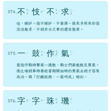
不
忮
不
求
ㄑ
ㄅ
ㄅ
074.
ㄓ
ˋ
ˋ
ˋ
ㄧ
ˊ
ㄨ
ㄨ
ㄡ
忮，嫉妒。指不嫉妒，不貪得。後來多用來形容
淡泊無求，不做非分之事的處世態度。
一
鼓
作
氣
ㄗ
ㄍ
ㄑ
075.
ㄧ
ˇ
ㄨ
ˋ
ˋ
ㄨ
ㄧ
ㄛ
意指作戰時擊第一通鼓，戰士們最能鼓足勇氣。
後比喻做事時要趁著剛開始時的勇氣去做才容易
成功。與「打鐵趁熱、一氣呵成」相似。
字
字
珠
璣
ㄓ
ㄐ
076.
ㄗ
ㄗ
ˋ
ˋ
ㄨ
ㄧ