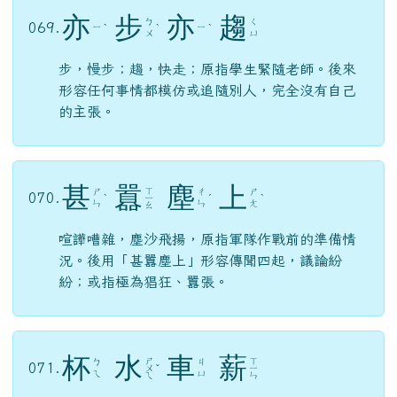
亦
步
亦
趨
ㄅ
ㄑ
069.
ㄧ
ㄧ
ˋ
ˋ
ˋ
ㄨ
ㄩ
步，慢步；趨，快走；原指學生緊隨老師。後來
形容任何事情都模仿或追隨別人，完全沒有自己
的主張。
甚
囂
塵
上
ㄒ
ㄕ
ㄔ
ㄕ
070.
ˋ
ㄧ
ˊ
ˋ
ㄣ
ㄣ
ㄤ
ㄠ
喧譁嘈雜，塵沙飛揚，原指軍隊作戰前的準備情
況。後用「甚囂塵上」形容傳聞四起，議論紛
紛；或指極為猖狂、囂張。
杯
水
車
薪
ㄕ
ㄒ
ㄅ
ㄐ
071.
ㄨ
ˇ
ㄧ
ㄟ
ㄩ
ㄟ
ㄣ