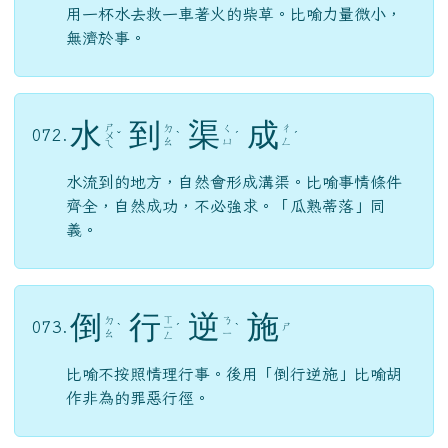
用一杯水去救一車著火的柴草。比喻力量微小，
無濟於事。
水
到
渠
成
ㄕ
ㄉ
ㄑ
ㄔ
072.
ㄨ
ˇ
ˋ
ˊ
ˊ
ㄠ
ㄩ
ㄥ
ㄟ
水流到的地方，自然會形成溝渠。比喻事情條件
齊全，自然成功，不必強求。「瓜熟蒂落」同
義。
倒
行
逆
施
ㄒ
ㄉ
ㄋ
073.
ㄕ
ˋ
ㄧ
ˊ
ˋ
ㄠ
ㄧ
ㄥ
比喻不按照情理行事。後用「倒行逆施」比喻胡
作非為的罪惡行徑。